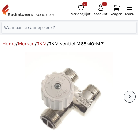
0
Verlanglijst
Account
Wagen
Menu
Home
/
Merken
/
TKM
/
TKM ventiel M68-40-M21