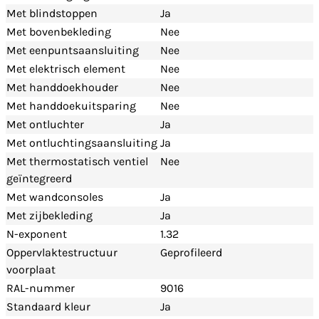
Met blindstoppen
Ja
Met bovenbekleding
Nee
Met eenpuntsaansluiting
Nee
Met elektrisch element
Nee
Met handdoekhouder
Nee
Met handdoekuitsparing
Nee
Met ontluchter
Ja
Met ontluchtingsaansluiting
Ja
Met thermostatisch ventiel
Nee
geïntegreerd
Met wandconsoles
Ja
Met zijbekleding
Ja
N-exponent
1.32
Oppervlaktestructuur
Geprofileerd
voorplaat
RAL-nummer
9016
Standaard kleur
Ja