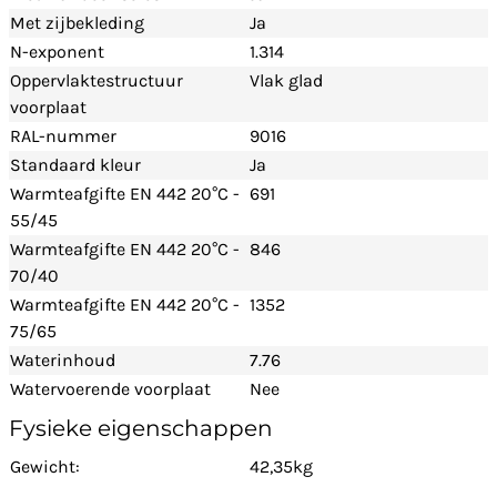
Met zijbekleding
Ja
N-exponent
1.314
Oppervlaktestructuur
Vlak glad
voorplaat
RAL-nummer
9016
Standaard kleur
Ja
Warmteafgifte EN 442 20°C -
691
55/45
Warmteafgifte EN 442 20°C -
846
70/40
Warmteafgifte EN 442 20°C -
1352
75/65
Waterinhoud
7.76
Watervoerende voorplaat
Nee
Fysieke eigenschappen
Gewicht:
42,35kg