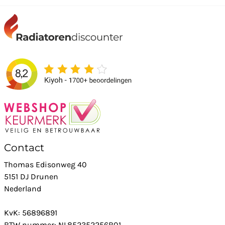
Contact
Thomas Edisonweg 40
5151 DJ Drunen
Nederland
KvK: 56896891
BTW nummer: NL852352256B01