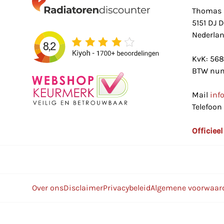
Thomas 
5151 DJ 
Nederla
KvK: 56
BTW num
Mail
inf
Telefoon
Officiee
Over ons
Disclaimer
Privacybeleid
Algemene voorwaar