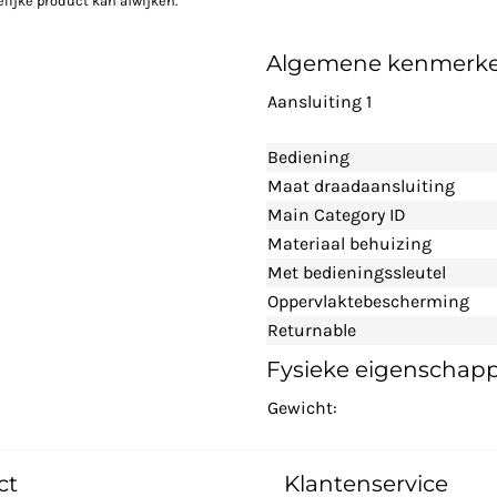
elijke product kan afwijken.
Algemene kenmerk
Aansluiting 1
Bediening
Maat draadaansluiting
Main Category ID
Materiaal behuizing
Met bedieningssleutel
Oppervlaktebescherming
Returnable
Fysieke eigenschap
Gewicht:
ct
Klantenservice