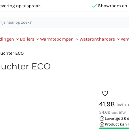
evering op afspraak
Showroom en 
idingen
Boilers
Warmtepompen
Waterontharders
Vent
luchter ECO
luchter ECO
41,98
incl. 
34,69
excl. BTW
Levertijd 28 
Product kan 