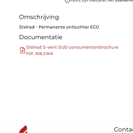
Foto's zijn indicatief. Het daadwerk
Omschrijving
Stelrad - Permanente ontluchter ECO
Documentatie
Stelrad S-vent DUO consumentenbrochure
PDF, 308.23kB
Conta