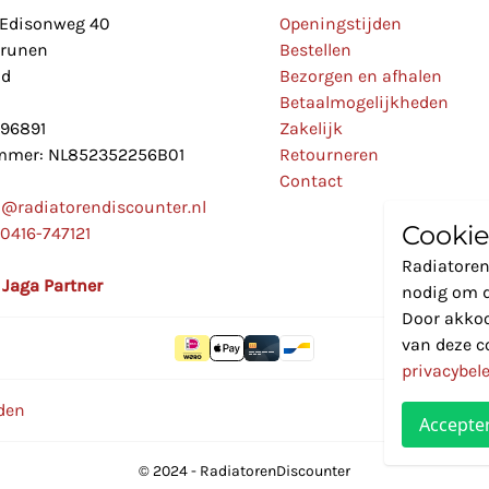
Edisonweg 40
Openingstijden
Drunen
Bestellen
nd
Bezorgen en afhalen
Betaalmogelijkheden
896891
Zakelijk
mer: NL852352256B01
Retourneren
Contact
o@radiatorendiscounter.nl
Cookie
0416-747121
Radiatoren
l Jaga Partner
nodig om d
Door akkoo
van deze c
privacybel
den
Accepte
© 2024 - RadiatorenDiscounter