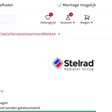
afhalen
Montage mogelijk
0
Verlanglijst
Account
Wagen
ilatie
Terrasverwarmers
Merken
BTW
dagen
niet worden geretourneerd