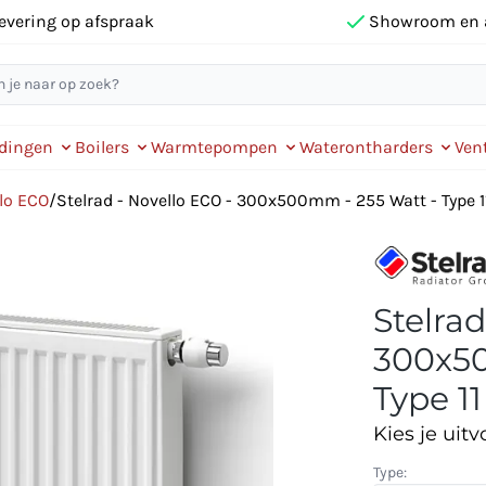
evering op afspraak
Showroom en 
idingen
Boilers
Warmtepompen
Waterontharders
Vent
llo ECO
/
Stelrad - Novello ECO - 300x500mm - 255 Watt - Type 11
Stelrad
300x50
Type 11
Kies je uitv
Type: