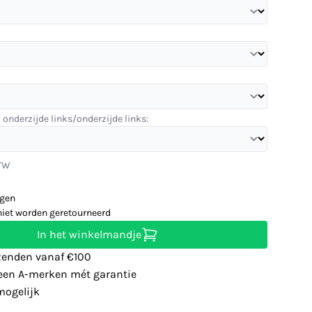
 onderzijde links/onderzijde links:
BTW
agen
niet worden geretourneerd
In het winkelmandje
zenden vanaf €100
leen A-merken mét garantie
ogelijk