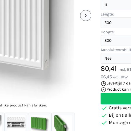
Lengte:
Hoogte:
Aansluitcombi 11
80,41
incl. 
66,45
excl. BTW
Levertijd 7 d
Product kan 
elijke product kan afwijken.
Gratis ver
Bij ons al
Montage m