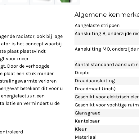
Algemene kenmerk
Aangelaste strippen
Aansluiting 8, onderzijde re
agende radiator, ook bij lage
ator is het concept waarbij
Aansluiting MO, onderzijde
te plaat plaatsvindt
rgt voor meer
Aantal standaard aansluiti
gt. Door de verhoogde
Diepte
e plaat een stuk minder
Draadaansluiting
 stralingswarmte verloren
engevat betekent dit voor u
Draadmaat (inch)
 energiefactuur, een
Geschikt voor elektrisch el
allatie en vermindert u de
Geschikt voor vochtige ruim
Glansgraad
Kantelbaar
Kleur
ontroleerd
Materiaal