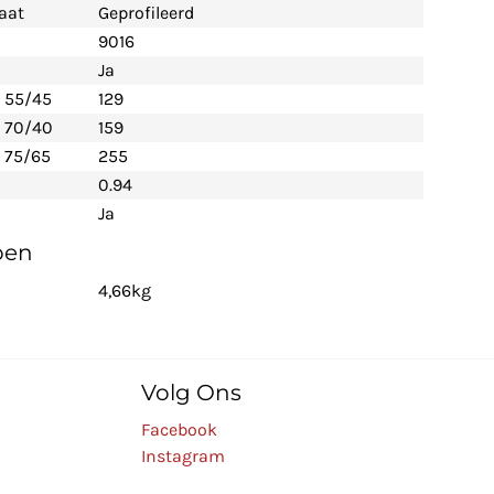
aat
Geprofileerd
9016
Ja
- 55/45
129
- 70/40
159
 75/65
255
0.94
Ja
pen
4,66kg
Volg Ons
Facebook
Instagram