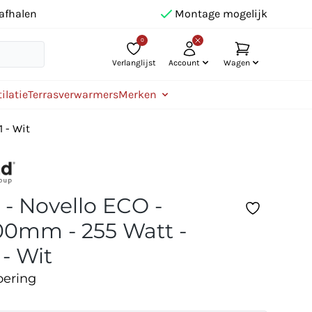
afhalen
Montage mogelijk
0
Verlanglijst
Account
Wagen
ilatie
Terrasverwarmers
Merken
 - Wit
 - Novello ECO -
0mm - 255 Watt -
 - Wit
oering