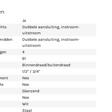
en
Ja
chts
Dubbele aansluiting, instroom-
uitstroom
 midden
Dubbele aansluiting, instroom-
uitstroom
ngen
4
61
Binnendraad/buitendraad
1/2" / 3/4"
ement
Nee
te
Nee
Glanzend
Nee
Wit
Staal