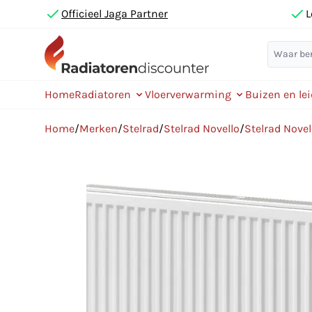
Officieel Jaga Partner
L
Home
Radiatoren
Vloerverwarming
Buizen en le
Home
/
Merken
/
Stelrad
/
Stelrad Novello
/
Stelrad Nove