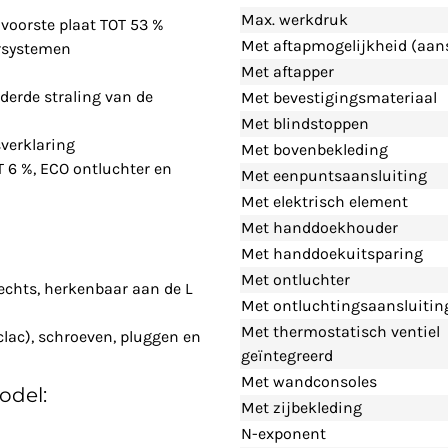
Max. werkdruk
voorste plaat TOT 53 %
Met aftapmogelijkheid (aans
rsystemen
Met aftapper
derde straling van de
Met bevestigingsmateriaal
Met blindstoppen
verklaring
Met bovenbekleding
T 6 %, ECO ontluchter en
Met eenpuntsaansluiting
Met elektrisch element
Met handdoekhouder
Met handdoekuitsparing
Met ontluchter
echts, herkenbaar aan de L
Met ontluchtingsaansluitin
Met thermostatisch ventiel
clac), schroeven, pluggen en
geïntegreerd
Met wandconsoles
odel:
Met zijbekleding
N-exponent