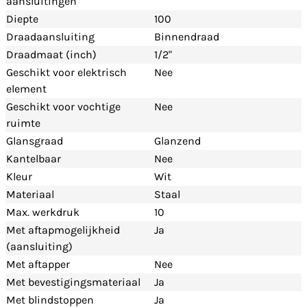
aansluitingen
Diepte
100
Draadaansluiting
Binnendraad
Draadmaat (inch)
1/2"
Geschikt voor elektrisch
Nee
element
Geschikt voor vochtige
Nee
ruimte
Glansgraad
Glanzend
Kantelbaar
Nee
Kleur
Wit
Materiaal
Staal
Max. werkdruk
10
Met aftapmogelijkheid
Ja
(aansluiting)
Met aftapper
Nee
Met bevestigingsmateriaal
Ja
Met blindstoppen
Ja