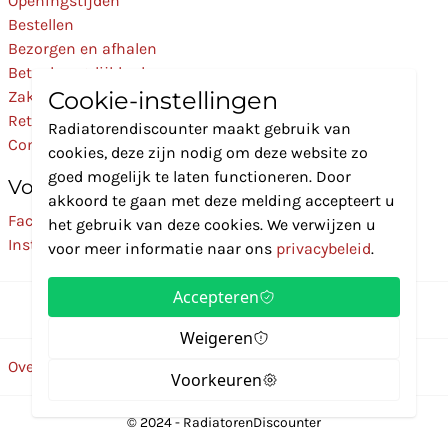
Openingstijden
Bestellen
Bezorgen en afhalen
Betaalmogelijkheden
Cookie-instellingen
Zakelijk
Retourneren
Radiatorendiscounter maakt gebruik van
Contact
cookies, deze zijn nodig om deze website zo
goed mogelijk te laten functioneren. Door
Volg Ons
akkoord te gaan met deze melding accepteert u
Facebook
het gebruik van deze cookies. We verwijzen u
Instagram
voor meer informatie naar ons
privacybeleid
.
Accepteren
Weigeren
Over ons
Disclaimer
Privacybeleid
Algemene voorwaarden
Voorkeuren
© 2024 - RadiatorenDiscounter