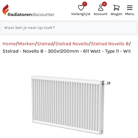
0
Verlanglijst
Account
Wagen
Menu
Home
/
Merken
/
Stelrad
/
Stelrad Novello
/
Stelrad Novello 8
/
Stelrad - Novello 8 - 300x1200mm - 611 Watt - Type 11 - Wit