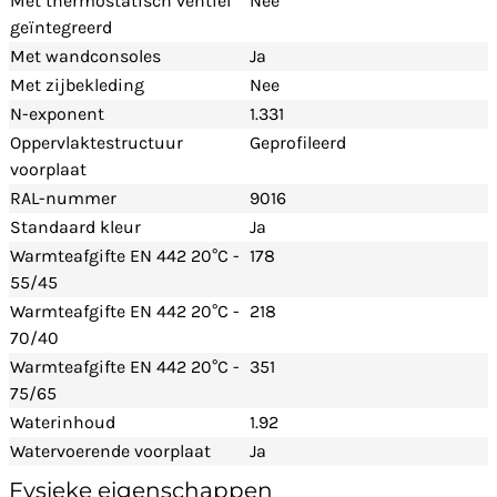
Met thermostatisch ventiel
Nee
geïntegreerd
Met wandconsoles
Ja
Met zijbekleding
Nee
N-exponent
1.331
Oppervlaktestructuur
Geprofileerd
voorplaat
RAL-nummer
9016
Standaard kleur
Ja
Warmteafgifte EN 442 20°C -
178
55/45
Warmteafgifte EN 442 20°C -
218
70/40
Warmteafgifte EN 442 20°C -
351
75/65
Waterinhoud
1.92
Watervoerende voorplaat
Ja
Fysieke eigenschappen