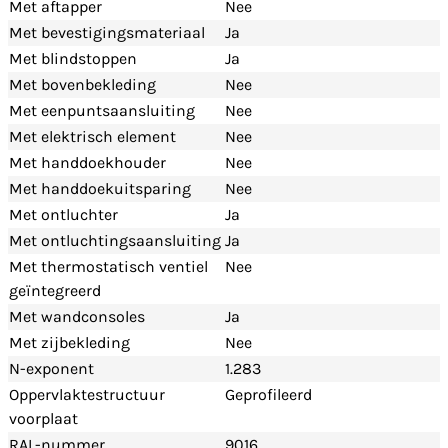
Met aftapper
Nee
Met bevestigingsmateriaal
Ja
Met blindstoppen
Ja
Met bovenbekleding
Nee
Met eenpuntsaansluiting
Nee
Met elektrisch element
Nee
Met handdoekhouder
Nee
Met handdoekuitsparing
Nee
Met ontluchter
Ja
Met ontluchtingsaansluiting
Ja
Met thermostatisch ventiel
Nee
geïntegreerd
Met wandconsoles
Ja
Met zijbekleding
Nee
N-exponent
1.283
Oppervlaktestructuur
Geprofileerd
voorplaat
RAL-nummer
9016