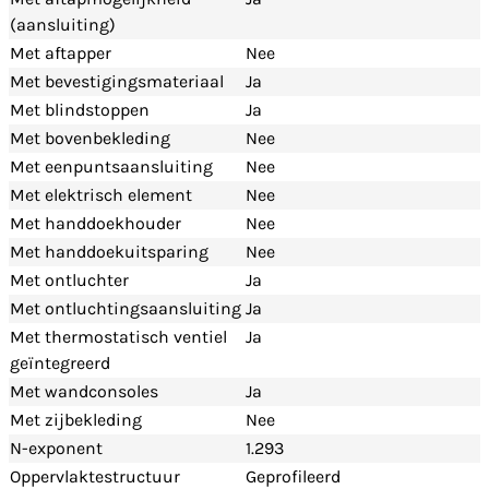
(aansluiting)
Met aftapper
Nee
Met bevestigingsmateriaal
Ja
Met blindstoppen
Ja
Met bovenbekleding
Nee
Met eenpuntsaansluiting
Nee
Met elektrisch element
Nee
Met handdoekhouder
Nee
Met handdoekuitsparing
Nee
Met ontluchter
Ja
Met ontluchtingsaansluiting
Ja
Met thermostatisch ventiel
Ja
geïntegreerd
Met wandconsoles
Ja
Met zijbekleding
Nee
N-exponent
1.293
Oppervlaktestructuur
Geprofileerd