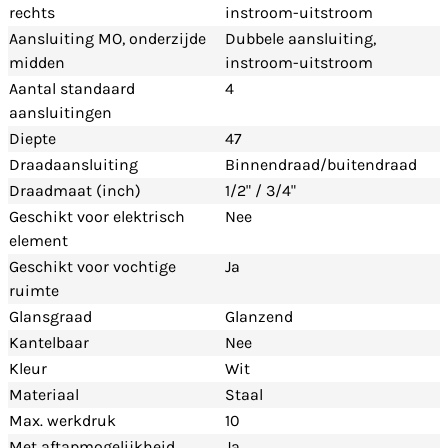
rechts
instroom-uitstroom
Aansluiting MO, onderzijde
Dubbele aansluiting,
midden
instroom-uitstroom
Aantal standaard
4
aansluitingen
Diepte
47
Draadaansluiting
Binnendraad/buitendraad
Draadmaat (inch)
1/2" / 3/4"
Geschikt voor elektrisch
Nee
element
Geschikt voor vochtige
Ja
ruimte
Glansgraad
Glanzend
Kantelbaar
Nee
Kleur
Wit
Materiaal
Staal
Max. werkdruk
10
Met aftapmogelijkheid
Ja