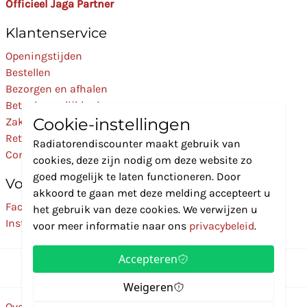
Officieel Jaga Partner
Klantenservice
Openingstijden
Bestellen
Bezorgen en afhalen
Betaalmogelijkheden
Cookie-instellingen
Zakelijk
Retourneren
Radiatorendiscounter maakt gebruik van
Contact
cookies, deze zijn nodig om deze website zo
goed mogelijk te laten functioneren. Door
Volg Ons
akkoord te gaan met deze melding accepteert u
Facebook
het gebruik van deze cookies. We verwijzen u
Instagram
voor meer informatie naar ons
privacybeleid
.
Accepteren
Weigeren
Over ons
Disclaimer
Privacybeleid
Algemene voorwaarden