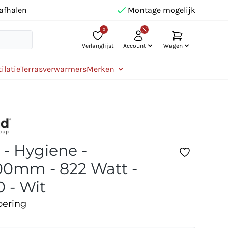
afhalen
Montage mogelijk
0
Verlanglijst
Account
Wagen
ilatie
Terrasverwarmers
Merken
 - Hygiene -
0mm - 822 Watt -
0 - Wit
oering