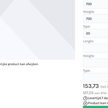
Hoogte:
Type:
Lengte:
Hoogte:
elijke product kan afwijken.
Type:
153,73
incl
127,05
excl. BTW
Levertijd 7 d
Product kan 