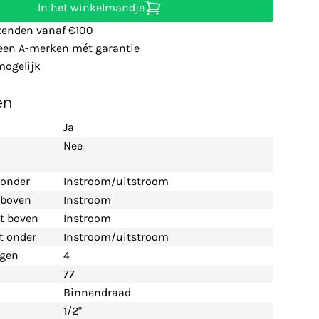
In het winkelmandje
zenden vanaf €100
leen A-merken mét garantie
ogelijk
en
Ja
Nee
 onder
Instroom/uitstroom
t boven
Instroom
nt boven
Instroom
nt onder
Instroom/uitstroom
ngen
4
77
Binnendraad
1/2"