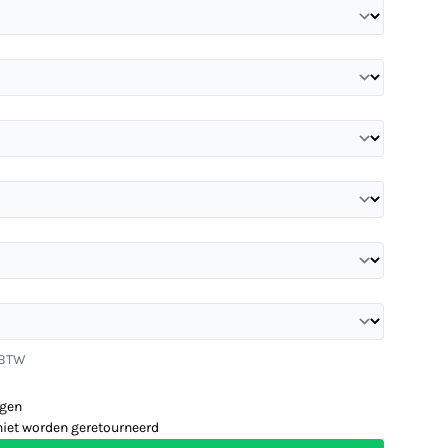
. BTW
agen
niet worden geretourneerd