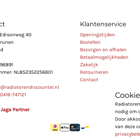
ct
Klantenservice
Edisonweg 40
Openingstijden
Drunen
Bestellen
nd
Bezorgen en afhalen
Betaalmogelijkheden
896891
Zakelijk
mer: NL852352256B01
Retourneren
Contact
o@radiatorendiscounter.nl
Cookie
0416-747121
Radiatoren
l Jaga Partner
nodig om d
Door akkoo
van deze c
privacybel