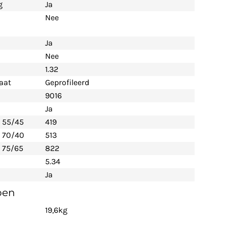
g
Ja
Nee
Ja
Nee
1.32
aat
Geprofileerd
9016
Ja
- 55/45
419
- 70/40
513
 75/65
822
5.34
Ja
pen
19,6kg