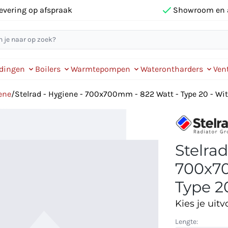
evering op afspraak
Showroom en 
idingen
Boilers
Warmtepompen
Waterontharders
Vent
ene
/
Stelrad - Hygiene - 700x700mm - 822 Watt - Type 20 - Wit
Stelrad
700x70
Type 2
Kies je uitv
Lengte: