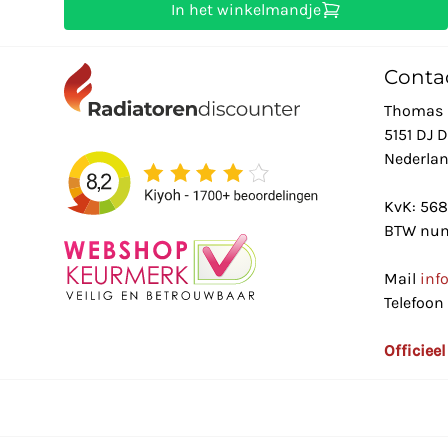
In het winkelmandje
Conta
Thomas 
5151 DJ 
Nederla
KvK: 56
BTW num
Mail
inf
Telefoon
Officiee