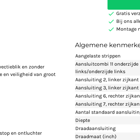
Gratis ver
Bij ons al
Montage m
Algemene kenmerk
Aangelaste strippen
Aansluitcombi 11 onderzijde
vectieblik en zonder
links/onderzijde links
 en veiligheid van groot
Aansluiting 2, linker zijkant
Aansluiting 3, linker zijkan
Aansluiting 6, rechter zijka
Aansluiting 7, rechter zijka
Aantal standaard aansluiti
Diepte
Draadaansluiting
dstop en ontluchter
Draadmaat (inch)