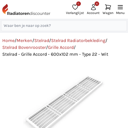
0
Verlanglijst
Account
Wagen
Menu
Home
/
Merken
/
Stelrad
/
Stelrad Radiatorbekleding
/
Stelrad Bovenrooster
/
Grille Accord
/
Stelrad - Grille Accord - 600x102 mm - Type 22 - Wit