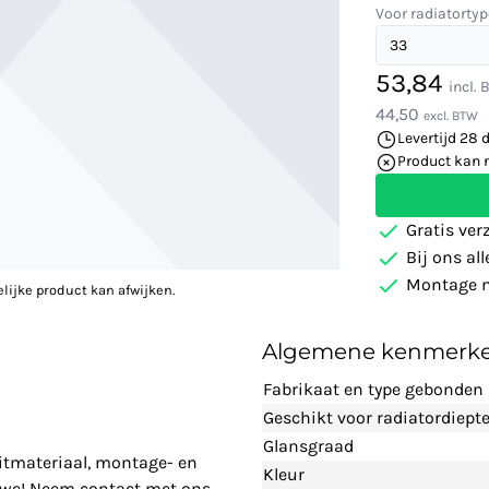
Voor radiatortyp
53,84
incl.
44,50
excl. BTW
Levertijd 28 
Product kan 
Gratis ver
Bij ons al
Montage m
elijke product kan afwijken.
Algemene kenmerk
Fabrikaat en type gebonden
Geschikt voor radiatordiept
Glansgraad
uitmateriaal, montage- en
Kleur
n we! Neem contact met ons