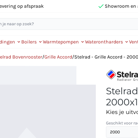
evering op afspraak
Showroom en 
idingen
Boilers
Warmtepompen
Waterontharders
Vent
elrad Bovenrooster
/
Grille Accord
/
Stelrad - Grille Accord - 20
Stelrad
2000x1
Kies je uitv
Geschikt voor ra