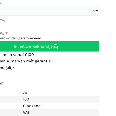
e:
 BTW
dagen
niet worden geretourneerd
In het winkelmandje
zenden vanaf €100
leen A-merken mét garantie
ogelijk
en
Ja
e
160
Glanzend
Wit