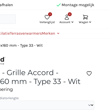
afhalen
Montage mogelijk
0
Verlanglijst
Account
Wagen
ilatie
Terrasverwarmers
Merken
00x160 mm - Type 33 - Wit
 - Grille Accord -
60 mm - Type 33 - Wit
oering
diatorlengte: