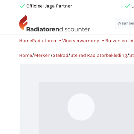
Officieel Jaga Partner
L
Home
Radiatoren
Vloerverwarming
Buizen en le
Home
/
Merken
/
Stelrad
/
Stelrad Radiatorbekleding
/
St