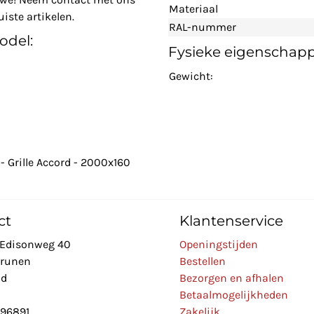
Materiaal
iste artikelen.
RAL-nummer
odel:
Fysieke eigenschap
Gewicht:
- Grille Accord - 2000x160
ct
Klantenservice
Edisonweg 40
Openingstijden
Drunen
Bestellen
nd
Bezorgen en afhalen
Betaalmogelijkheden
896891
Zakelijk