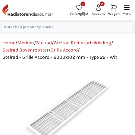
0
Verlanglijst
Account
Wagen
Menu
Home
/
Merken
/
Stelrad
/
Stelrad Radiatorbekleding
/
Stelrad Bovenrooster
/
Grille Accord
/
Stelrad - Grille Accord - 2000x102 mm - Type 22 - Wit