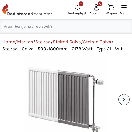
0
Verlanglijst
Account
Wagen
Menu
Home
/
Merken
/
Stelrad
/
Stelrad Galva
/
Stelrad Galva
/
Stelrad - Galva - 500x1800mm - 2178 Watt - Type 21 - Wit