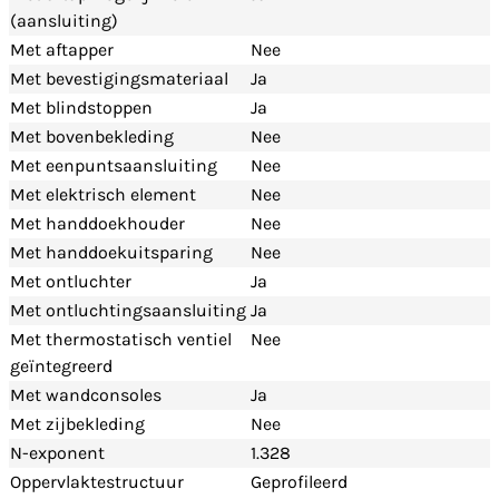
(aansluiting)
Met aftapper
Nee
Met bevestigingsmateriaal
Ja
Met blindstoppen
Ja
Met bovenbekleding
Nee
Met eenpuntsaansluiting
Nee
Met elektrisch element
Nee
Met handdoekhouder
Nee
Met handdoekuitsparing
Nee
Met ontluchter
Ja
Met ontluchtingsaansluiting
Ja
Met thermostatisch ventiel
Nee
geïntegreerd
Met wandconsoles
Ja
Met zijbekleding
Nee
N-exponent
1.328
Oppervlaktestructuur
Geprofileerd