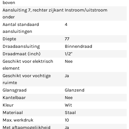
boven
Aansluiting 7, rechter zijkant
Instroom/uitstroom
onder
Aantal standaard
4
aansluitingen
Diepte
77
Draadaansluiting
Binnendraad
Draadmaat (inch)
1/2"
Geschikt voor elektrisch
Nee
element
Geschikt voor vochtige
Ja
ruimte
Glansgraad
Glanzend
Kantelbaar
Nee
Kleur
Wit
Materiaal
Staal
Max. werkdruk
10
Met aftapmogelijkheid
Ja