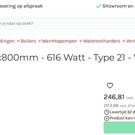
evering op afspraak
Showroom en 
idingen
Boilers
Warmtepompen
Waterontharders
Vent
x800mm - 616 Watt - Type 21 -
246,81
incl
203,98
excl. BTW
Levertijd 32 
Product kan 