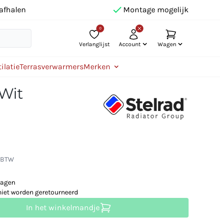
afhalen
Montage mogelijk
0
Verlanglijst
Account
Wagen
ilatie
Terrasverwarmers
Merken
 Wit
. BTW
dagen
niet worden geretourneerd
In het winkelmandje