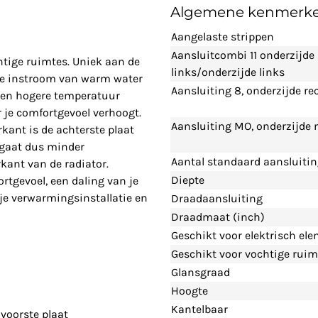
Algemene kenmerk
Aangelaste strippen
Aansluitcombi 11 onderzijde
htige ruimtes. Uniek aan de
links/onderzijde links
cte instroom van warm water
Aansluiting 8, onderzijde re
 een hogere temperatuur
 je comfortgevoel verhoogt.
Aansluiting MO, onderzijde
kant is de achterste plaat
 gaat dus minder
Aantal standaard aansluiti
kant van de radiator.
Diepte
tgevoel, een daling van je
 je verwarmingsinstallatie en
Draadaansluiting
Draadmaat (inch)
Geschikt voor elektrisch el
Geschikt voor vochtige ruim
Glansgraad
Hoogte
Kantelbaar
voorste plaat