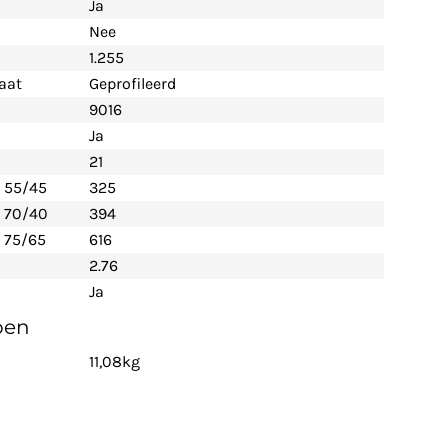
Ja
Nee
1.255
aat
Geprofileerd
9016
Ja
21
- 55/45
325
- 70/40
394
 75/65
616
2.76
Ja
pen
11,08kg