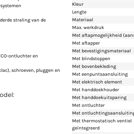
Kleur
rsystemen
Lengte
Materiaal
derde straling van de
Max. werkdruk
Met aftapmogelijkheid (aans
Met aftapper
Met bevestigingsmateriaal
ECO-ontluchter en
Met blindstoppen
Met bovenbekleding
clac), schroeven, pluggen en
Met eenpuntsaansluiting
Met elektrisch element
Met handdoekhouder
odel:
Met handdoekuitsparing
Met ontluchter
Met ontluchtingsaansluitin
Met thermostatisch ventiel
geïntegreerd