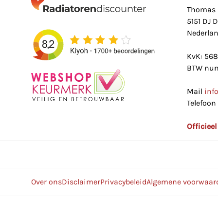
Thomas 
5151 DJ 
Nederla
KvK: 56
BTW num
Mail
inf
Telefoon
Officiee
Over ons
Disclaimer
Privacybeleid
Algemene voorwaar