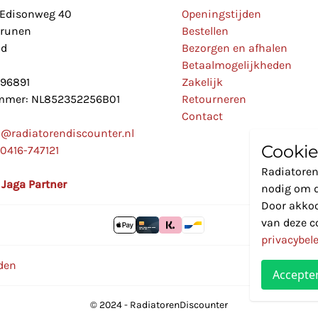
Edisonweg 40
Openingstijden
Drunen
Bestellen
nd
Bezorgen en afhalen
Betaalmogelijkheden
896891
Zakelijk
mer: NL852352256B01
Retourneren
Contact
o@radiatorendiscounter.nl
Cookie
0416-747121
Radiatoren
l Jaga Partner
nodig om d
Door akkoo
van deze c
privacybel
den
Accepte
© 2024 - RadiatorenDiscounter