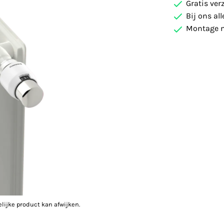
Gratis ver
Bij ons al
Montage m
elijke product kan afwijken.