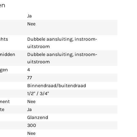
en
Ja
Nee
chts
Dubbele aansluiting, instroom-
uitstroom
 midden
Dubbele aansluiting, instroom-
uitstroom
ngen
4
77
Binnendraad/buitendraad
1/2" / 3/4"
ement
Nee
te
Ja
Glanzend
300
Nee