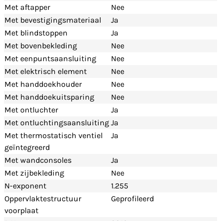
Met aftapper
Nee
Met bevestigingsmateriaal
Ja
Met blindstoppen
Ja
Met bovenbekleding
Nee
Met eenpuntsaansluiting
Nee
Met elektrisch element
Nee
Met handdoekhouder
Nee
Met handdoekuitsparing
Nee
Met ontluchter
Ja
Met ontluchtingsaansluiting
Ja
Met thermostatisch ventiel
Ja
geïntegreerd
Met wandconsoles
Ja
Met zijbekleding
Nee
N-exponent
1.255
Oppervlaktestructuur
Geprofileerd
voorplaat