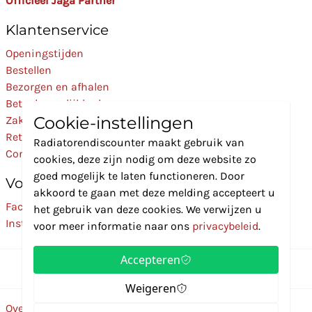
Officieel Jaga Partner
Klantenservice
Openingstijden
Bestellen
Bezorgen en afhalen
Betaalmogelijkheden
Cookie-instellingen
Zakelijk
Retourneren
Radiatorendiscounter maakt gebruik van
Contact
cookies, deze zijn nodig om deze website zo
goed mogelijk te laten functioneren. Door
Volg Ons
akkoord te gaan met deze melding accepteert u
Facebook
het gebruik van deze cookies. We verwijzen u
Instagram
voor meer informatie naar ons
privacybeleid
.
Accepteren
Weigeren
Over ons
Disclaimer
Privacybeleid
Algemene voorwaarden