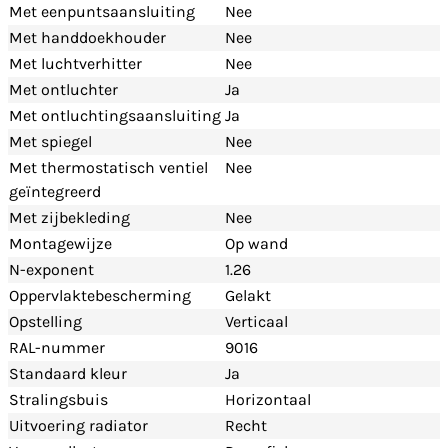
Met eenpuntsaansluiting
Nee
Met handdoekhouder
Nee
Met luchtverhitter
Nee
Met ontluchter
Ja
Met ontluchtingsaansluiting
Ja
Met spiegel
Nee
Met thermostatisch ventiel
Nee
geïntegreerd
Met zijbekleding
Nee
Montagewijze
Op wand
N-exponent
1.26
Oppervlaktebescherming
Gelakt
Opstelling
Verticaal
RAL-nummer
9016
Standaard kleur
Ja
Stralingsbuis
Horizontaal
Uitvoering radiator
Recht