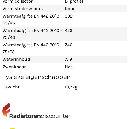
Vorm collector
D-profiel
Vorm stralingsbuis
Rond
Warmteafgifte EN 442 20°C -
392
55/45
Warmteafgifte EN 442 20°C -
476
70/40
Warmteafgifte EN 442 20°C -
746
75/65
Waterinhoud
7.19
Zwenkbaar
Nee
Fysieke eigenschappen
Gewicht:
10,7kg