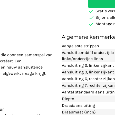
Gratis ver
Bij ons al
Montage m
Algemene kenmerk
Aangelaste strippen
Aansluitcombi 11 onderzijde
r die door een samenspel van
links/onderzijde links
 creëert. Een
Aansluiting 2, linker zijkant
de en nauw aansluitende
Aansluiting 3, linker zijkan
n afgewerkt imago krijgt.
Aansluiting 6, rechter zijka
Aansluiting 7, rechter zijka
Aantal standaard aansluiti
Diepte
Draadaansluiting
eur
Draadmaat (inch)