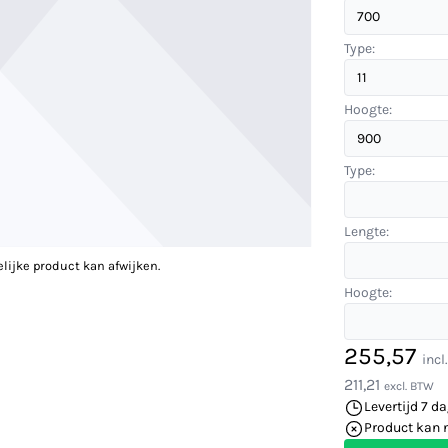
Type:
Hoogte:
Type:
Lengte:
elijke product kan afwijken.
Hoogte:
255,57
incl
211,21
excl. BTW
Levertijd 7 d
Product kan 