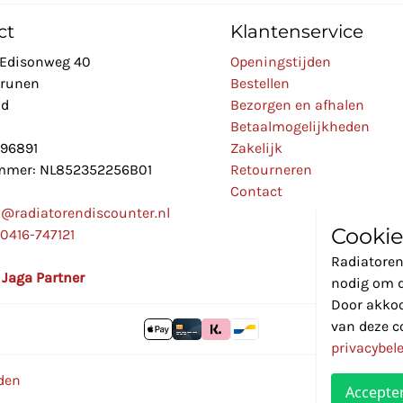
ct
Klantenservice
Edisonweg 40
Openingstijden
Drunen
Bestellen
nd
Bezorgen en afhalen
Betaalmogelijkheden
896891
Zakelijk
mer: NL852352256B01
Retourneren
Contact
o@radiatorendiscounter.nl
Cookie
0416-747121
Radiatoren
l Jaga Partner
nodig om d
Door akkoo
van deze c
privacybel
den
Accepte