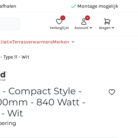
afhalen
Montage mogelijk
0
Verlanglijst
Account
Wagen
ilatie
Terrasverwarmers
Merken
Type 11 - Wit
 - Compact Style -
0mm - 840 Watt -
 - Wit
oering