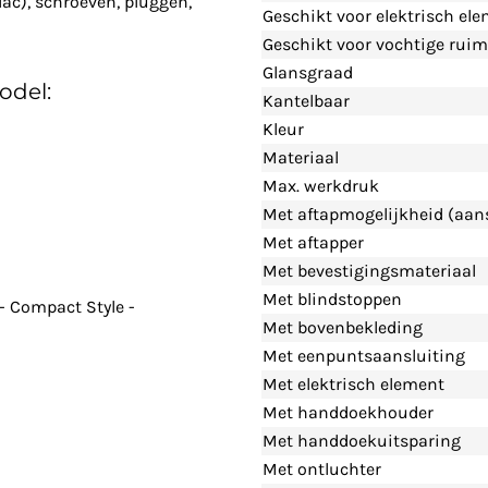
lac), schroeven, pluggen,
Geschikt voor elektrisch el
Geschikt voor vochtige ruim
Glansgraad
odel:
Kantelbaar
Kleur
Materiaal
Max. werkdruk
Met aftapmogelijkheid (aans
Met aftapper
Met bevestigingsmateriaal
Met blindstoppen
- Compact Style -
Met bovenbekleding
Met eenpuntsaansluiting
Met elektrisch element
Met handdoekhouder
Met handdoekuitsparing
Met ontluchter