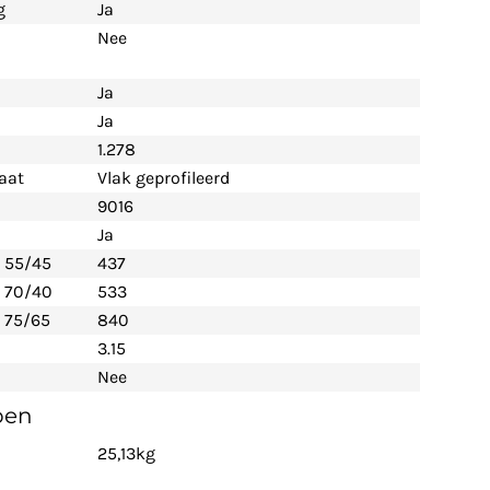
g
Ja
Nee
Ja
Ja
1.278
aat
Vlak geprofileerd
9016
Ja
- 55/45
437
- 70/40
533
 75/65
840
3.15
Nee
pen
25,13kg