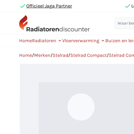
Officieel Jaga Partner
L
Home
Radiatoren
Vloerverwarming
Buizen en le
Home
/
Merken
/
Stelrad
/
Stelrad Compact
/
Stelrad Co