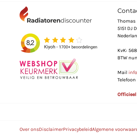
Conta
Thomas 
5151 DJ 
Nederla
KvK: 56
BTW num
Mail
inf
Telefoon
Officiee
Over ons
Disclaimer
Privacybeleid
Algemene voorwaar