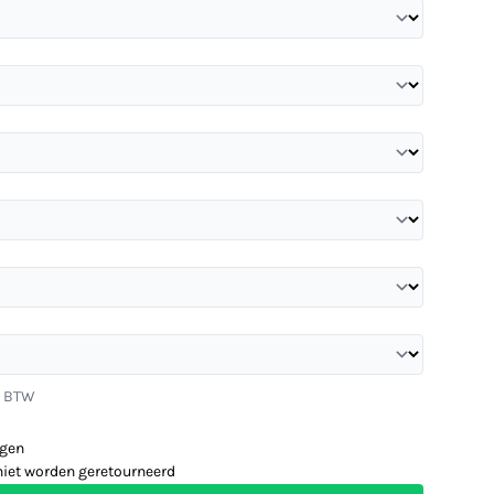
. BTW
agen
niet worden geretourneerd