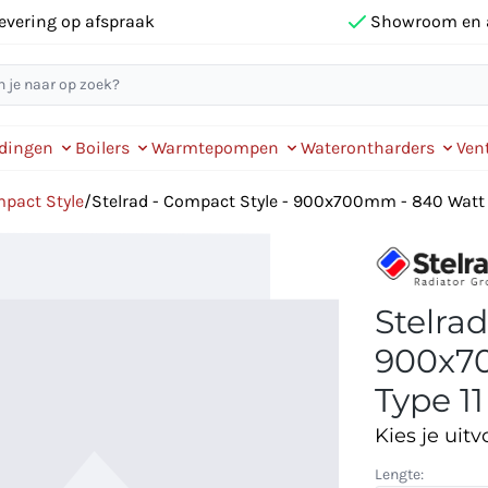
evering op afspraak
Showroom en 
idingen
Boilers
Warmtepompen
Waterontharders
Vent
mpact Style
/
Stelrad - Compact Style - 900x700mm - 840 Watt - 
Stelrad
900x70
Type 11
Kies je uitv
Lengte: