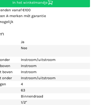
In het winkelmandje
zenden vanaf €100
leen A-merken mét garantie
ogelijk
en
Ja
Nee
 onder
Instroom/uitstroom
t boven
Instroom
nt boven
Instroom
nt onder
Instroom/uitstroom
ngen
4
63
Binnendraad
1/2"