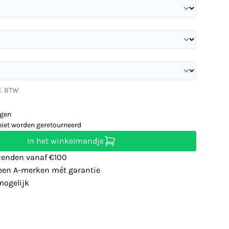
l. BTW
agen
niet worden geretourneerd
In het winkelmandje
zenden vanaf €100
leen A-merken mét garantie
ogelijk