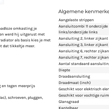
Algemene kenmerk
Aangelaste strippen
Aansluitcombi 11 onderzijde
naadloze omkasting je
links/onderzijde links
en werd hij uitgerust met
Aansluiting 2, linker zijkant
adiator als basis kies je met
Aansluiting 3, linker zijkan
 dat tikkeltje meer.
Aansluiting 6, rechter zijka
Aansluiting 7, rechter zijka
Aantal standaard aansluiti
Diepte
Draadaansluiting
Draadmaat (inch)
g en tegen meerprijs
Geschikt voor elektrisch el
Geschikt voor vochtige ruim
lac), schroeven, pluggen,
Glansgraad
Kantelbaar