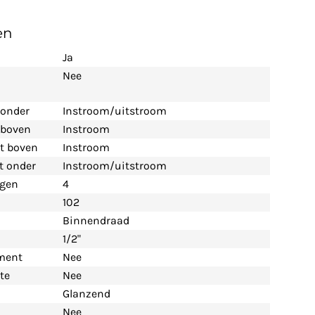
en
Ja
Nee
 onder
Instroom/uitstroom
t boven
Instroom
nt boven
Instroom
nt onder
Instroom/uitstroom
ngen
4
102
Binnendraad
1/2"
ement
Nee
te
Nee
Glanzend
Nee