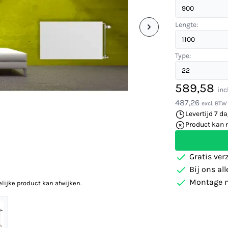
Lengte:
Type:
589,58
inc
487,26
excl. BTW
Levertijd 7 d
Product kan 
Gratis ver
Bij ons al
Montage m
elijke product kan afwijken.