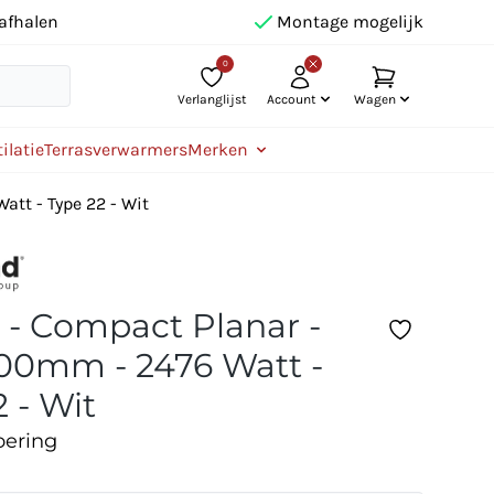
afhalen
Montage mogelijk
0
Verlanglijst
Account
Wagen
ilatie
Terrasverwarmers
Merken
att - Type 22 - Wit
d - Compact Planar -
00mm - 2476 Watt -
 - Wit
oering