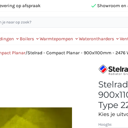
evering op afspraak
Showroom en 
idingen
Boilers
Warmtepompen
Waterontharders
Vent
mpact Planar
/
Stelrad - Compact Planar - 900x1100mm - 2476 W
Stelra
900x11
Type 22
Kies je uitv
Hoogte: