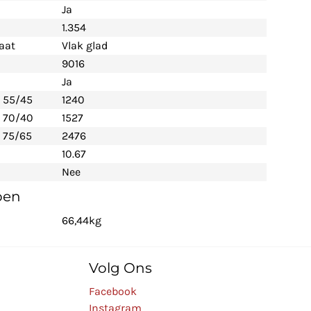
Ja
1.354
aat
Vlak glad
9016
Ja
- 55/45
1240
- 70/40
1527
 75/65
2476
10.67
Nee
pen
66,44kg
Volg Ons
Facebook
Instagram