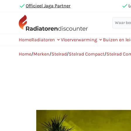
Officieel Jaga Partner
L
Home
Radiatoren
Vloerverwarming
Buizen en le
Home
/
Merken
/
Stelrad
/
Stelrad Compact
/
Stelrad Co