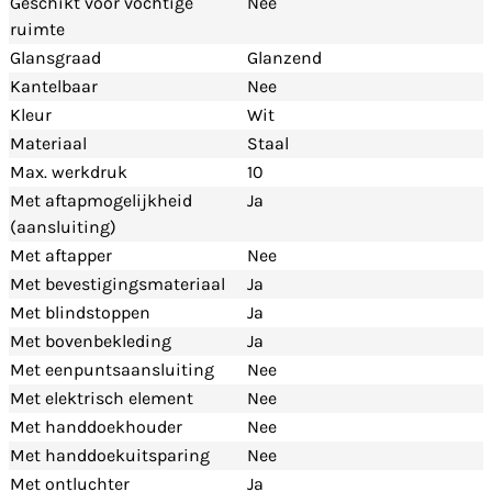
Geschikt voor vochtige
Nee
ruimte
Glansgraad
Glanzend
Kantelbaar
Nee
Kleur
Wit
Materiaal
Staal
Max. werkdruk
10
Met aftapmogelijkheid
Ja
(aansluiting)
Met aftapper
Nee
Met bevestigingsmateriaal
Ja
Met blindstoppen
Ja
Met bovenbekleding
Ja
Met eenpuntsaansluiting
Nee
Met elektrisch element
Nee
Met handdoekhouder
Nee
Met handdoekuitsparing
Nee
Met ontluchter
Ja