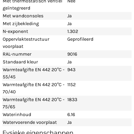
Met thermostatisch ventiel
Nee
geïntegreerd
Met wandconsoles
Ja
Met zijbekleding
Ja
N-exponent
1.302
Oppervlaktestructuur
Geprofileerd
voorplaat
RAL-nummer
9016
Standaard kleur
Ja
Warmteafgifte EN 442 20°C -
943
55/45
Warmteafgifte EN 442 20°C -
1152
70/40
Warmteafgifte EN 442 20°C -
1833
75/65
Waterinhoud
6.16
Watervoerende voorplaat
Ja
Fysieke eigenschappen