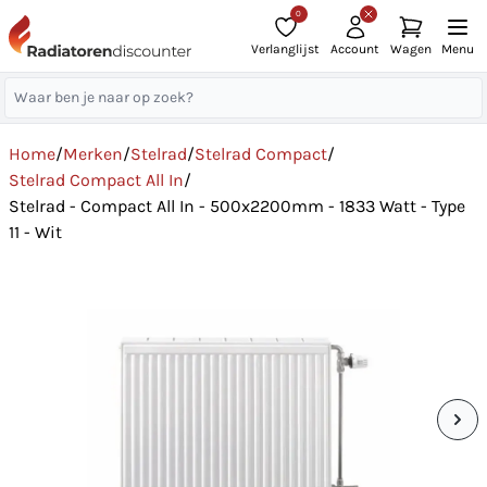
0
Verlanglijst
Account
Wagen
Menu
Home
/
Merken
/
Stelrad
/
Stelrad Compact
/
Stelrad Compact All In
/
Stelrad - Compact All In - 500x2200mm - 1833 Watt - Type
11 - Wit