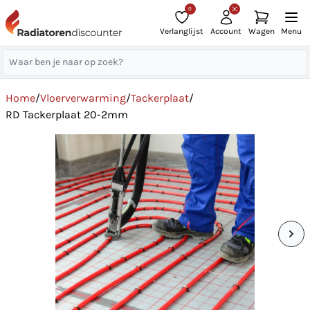
0
Verlanglijst
Account
Wagen
Menu
Home
/
Vloerverwarming
/
Tackerplaat
/
RD Tackerplaat 20-2mm