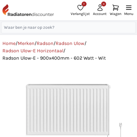
0
Verlanglijst
Account
Wagen
Menu
Home
/
Merken
/
Radson
/
Radson Ulow
/
Radson Ulow-E Horizontaal
/
Radson Ulow-E - 900x400mm - 602 Watt - Wit