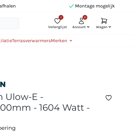
afhalen
Montage mogelijk
0
Verlanglijst
Account
Wagen
ilatie
Terrasverwarmers
Merken
 Ulow-E -
00mm - 1604 Watt -
oering