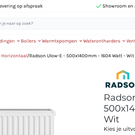
evering op afspraak
Showroom en 
idingen
Boilers
Warmtepompen
Waterontharders
Vent
 Horizontaal
/
Radson Ulow-E - 500x1400mm - 1604 Watt - Wit
Radson
500x14
Wit
Kies je uitv