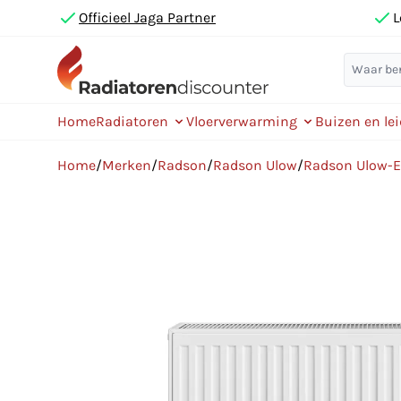
Officieel Jaga Partner
L
Home
Radiatoren
Vloerverwarming
Buizen en le
Home
/
Merken
/
Radson
/
Radson Ulow
/
Radson Ulow-E