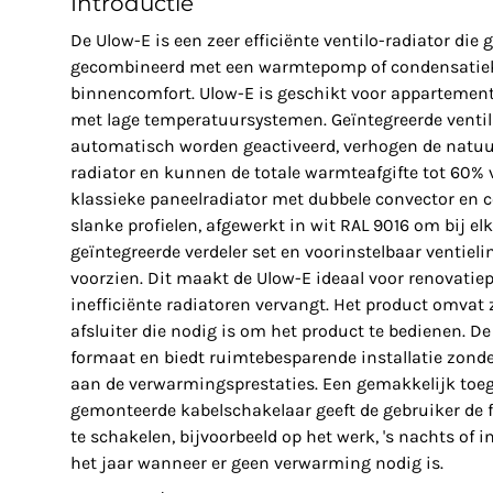
Introductie
De Ulow-E is een zeer efficiënte ventilo-radiator di
gecombineerd met een warmtepomp of condensatiek
binnencomfort. Ulow-E is geschikt voor appartemen
met lage temperatuursystemen. Geïntegreerde ventil
automatisch worden geactiveerd, verhogen de natuur
radiator en kunnen de totale warmteafgifte tot 60% 
klassieke paneelradiator met dubbele convector en
slanke profielen, afgewerkt in wit RAL 9016 om bij elk
geïntegreerde verdeler set en voorinstelbaar ventieli
voorzien. Dit maakt de Ulow-E ideaal voor renovatiep
inefficiënte radiatoren vervangt. Het product omvat
afsluiter die nodig is om het product te bedienen. D
formaat en biedt ruimtebesparende installatie zon
aan de verwarmingsprestaties. Een gemakkelijk toega
gemonteerde kabelschakelaar geeft de gebruiker de fl
te schakelen, bijvoorbeeld op het werk, 's nachts o
het jaar wanneer er geen verwarming nodig is.