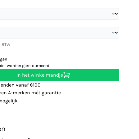
l. BTW
agen
niet worden geretourneerd
In het winkelmandje
zenden vanaf €100
leen A-merken mét garantie
ogelijk
en