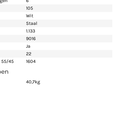
ngen
6
105
Wit
Staal
1.133
9016
Ja
22
- 55/45
1604
pen
40,7kg