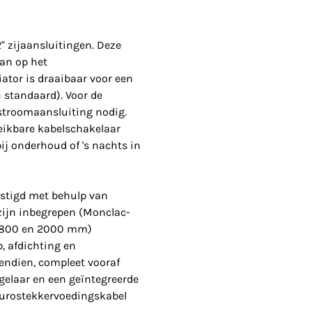
2" zijaansluitingen. Deze
aan op het
tor is draaibaar voor een
 standaard). Voor de
 stroomaansluiting nodig.
eikbare kabelschakelaar
ij onderhoud of 's nachts in
stigd met behulp van
zijn inbegrepen (Monclac-
 1800 en 2000 mm)
, afdichting en
endien, compleet vooraf
gelaar en een geïntegreerde
urostekkervoedingskabel