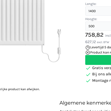
Lengte:
Hoogte:
758,82
inc
627,12
excl. BTW
Levertijd 5 d
Product kan 
Gratis ver
Bij ons al
Montage m
elijke product kan afwijken.
Algemene kenmerk