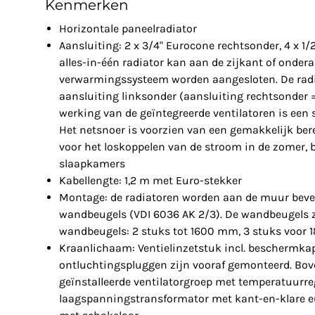
Kenmerken
Horizontale paneelradiator
Aansluiting: 2 x 3/4" Eurocone rechtsonder, 4 x 1/
alles-in-één radiator kan aan de zijkant of onder
verwarmingssysteem worden aangesloten. De radia
aansluiting linksonder (aansluiting rechtsonder =
werking van de geïntegreerde ventilatoren is een
Het netsnoer is voorzien van een gemakkelijk ber
voor het loskoppelen van de stroom in de zomer, b
slaapkamers
Kabellengte: 1,2 m met Euro-stekker
Montage: de radiatoren worden aan de muur beve
wandbeugels (VDI 6036 AK 2/3). De wandbeugels 
wandbeugels: 2 stuks tot 1600 mm, 3 stuks voor
Kraanlichaam: Ventielinzetstuk incl. beschermkap
ontluchtingspluggen zijn vooraf gemonteerd. Bov
geïnstalleerde ventilatorgroep met temperatuurre
laagspanningstransformator met kant-en-klare e