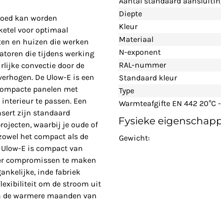
Aantal standaard aansluiti
Diepte
e goed kan worden
Kleur
etel voor optimaal
Materiaal
ten en huizen die werken
N-exponent
atoren die tijdens werking
RAL-nummer
lijke convectie door de
verhogen. De Ulow-E is een
Standaard kleur
 compacte panelen met
Type
 interieur te passen. Een
Warmteafgifte EN 442 20°C 
nsert zijn standaard
Fysieke eigenschap
rojecten, waarbij je oude of
 zowel het compact als de
Gewicht:
e Ulow-E is compact van
der compromissen te maken
nkelijke, inde fabriek
exibiliteit om de stroom uit
f in de warmere maanden van