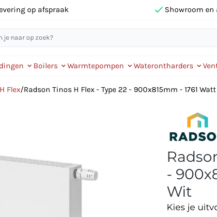
evering op afspraak
Showroom en 
idingen
Boilers
Warmtepompen
Waterontharders
Vent
H Flex
/
Radson Tinos H Flex - Type 22 - 900x815mm - 1761 Watt
Radson
- 900x
Wit
Kies je uitv