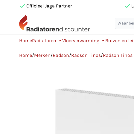
Officieel Jaga Partner
L
Home
Radiatoren
Vloerverwarming
Buizen en le
Home
/
Merken
/
Radson
/
Radson Tinos
/
Radson Tinos 