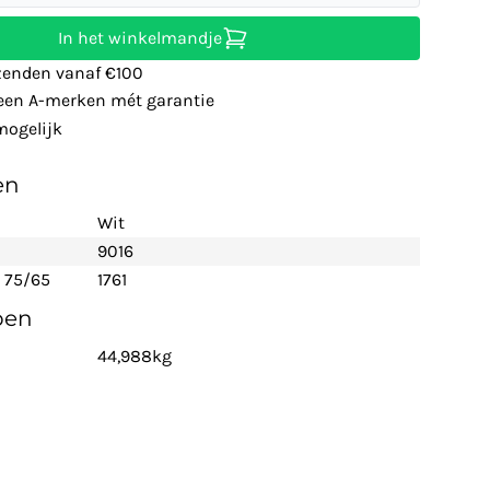
In het winkelmandje
zenden vanaf €100
leen A-merken mét garantie
ogelijk
en
Wit
9016
 75/65
1761
pen
44,988kg