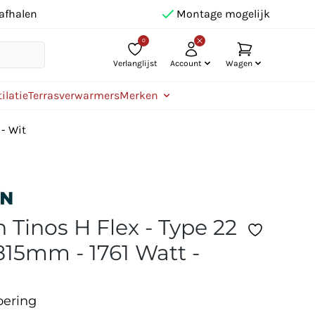
afhalen
Montage mogelijk
0
Verlanglijst
Account
Wagen
ilatie
Terrasverwarmers
Merken
 - Wit
 Tinos H Flex - Type 22
815mm - 1761 Watt -
oering