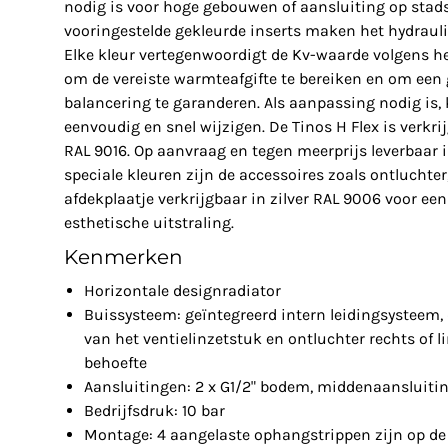
nodig is voor hoge gebouwen of aansluiting op sta
vooringestelde gekleurde inserts maken het hydraul
Elke kleur vertegenwoordigt de Kv-waarde volgens he
om de vereiste warmteafgifte te bereiken en om een
balancering te garanderen. Als aanpassing nodig is, k
eenvoudig en snel wijzigen. De Tinos H Flex is verkri
RAL 9016. Op aanvraag en tegen meerprijs leverbaar i
speciale kleuren zijn de accessoires zoals ontluchter
afdekplaatje verkrijgbaar in zilver RAL 9006 voor ee
esthetische uitstraling.
Kenmerken
Horizontale designradiator
Buissysteem: geïntegreerd intern leidingsysteem, 
van het ventielinzetstuk en ontluchter rechts of 
behoefte
Aansluitingen: 2 x G1/2" bodem, middenaansluiting
Bedrijfsdruk: 10 bar
Montage: 4 aangelaste ophangstrippen zijn op de 