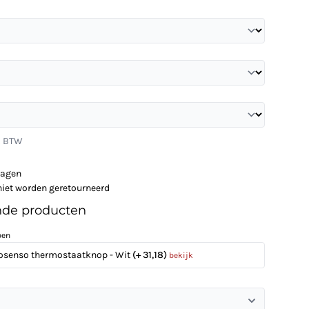
l. BTW
dagen
niet worden geretourneerd
nde producten
pen
osenso thermostaatknop - Wit
(+ 31,18)
bekijk