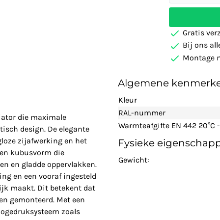
Gratis ver
Bij ons al
Montage m
Algemene kenmerk
Kleur
RAL-nummer
iator die maximale
Warmteafgifte EN 442 20°C -
tisch design. De elegante
loze zijafwerking en het
Fysieke eigenschap
ken kubusvorm die
Gewicht:
den en gladde oppervlakken.
ing en een vooraf ingesteld
ijk maakt. Dit betekent dat
den gemonteerd. Met een
 hogedruksysteem zoals