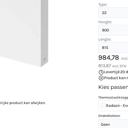
Type:
Hoogte:
Lengte:
984,78
inc
813,87
excl. BTW
Levertijd 20 
Product kan 
Kies passe
Thermostaatknop
elijke product kan afwijken.
Radson - Ev
Onderblokken
Geen