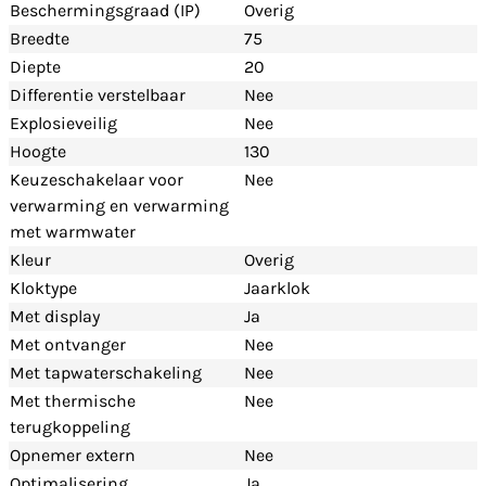
Beschermingsgraad (IP)
Overig
Breedte
75
Diepte
20
Differentie verstelbaar
Nee
Explosieveilig
Nee
Hoogte
130
Keuzeschakelaar voor
Nee
verwarming en verwarming
met warmwater
Kleur
Overig
Kloktype
Jaarklok
Met display
Ja
Met ontvanger
Nee
Met tapwaterschakeling
Nee
Met thermische
Nee
terugkoppeling
Opnemer extern
Nee
Optimalisering
Ja