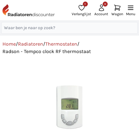
0
Verlanglijst
Account
Wagen
Menu
Home
/
Radiatoren
/
Thermostaten
/
Radson - Tempco clock RF thermostaat