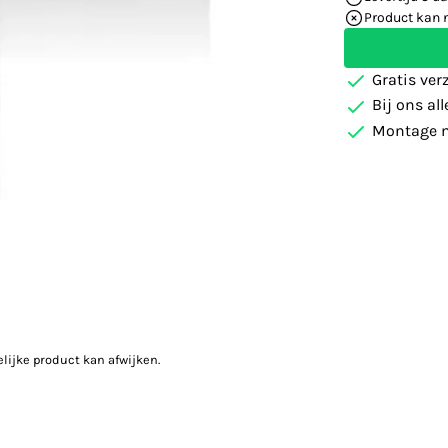
Product kan 
Gratis ver
Bij ons al
Montage m
elijke product kan afwijken.