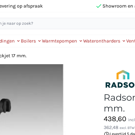
evering op afspraak
Showroom en 
idingen
Boilers
Warmtepompen
Waterontharders
Vent
ckjet 17 mm.
Radson 
mm.
438,60
inc
362,48
excl. BTW
Levertijd 5 d