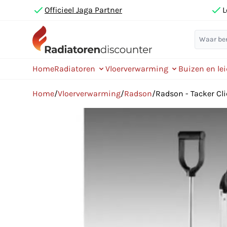
Officieel Jaga Partner
L
Home
Radiatoren
Vloerverwarming
Buizen en le
Home
/
Vloerverwarming
/
Radson
/
Radson - Tacker Cli