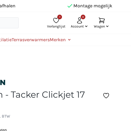
afhalen
Montage mogelijk
0
Verlanglijst
Account
Wagen
ilatie
Terrasverwarmers
Merken
- Tacker Clickjet 17
l. BTW
agen