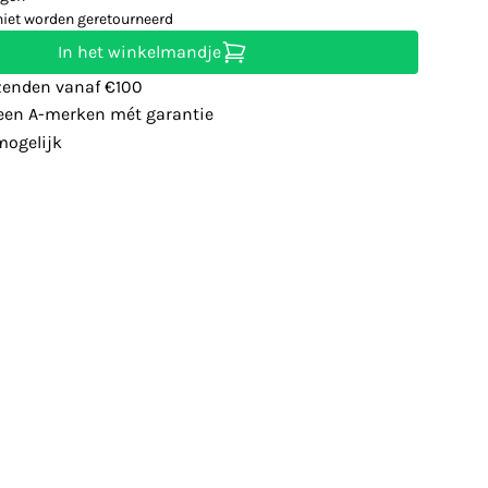
niet worden geretourneerd
In het winkelmandje
zenden vanaf €100
leen A-merken mét garantie
ogelijk