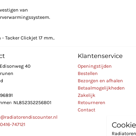
evestigen van
oerverwarmingssysteem.
- Tacker Clickjet 17 mm..
ct
Klantenservice
Edisonweg 40
Openingstijden
Drunen
Bestellen
nd
Bezorgen en afhalen
Betaalmogelijkheden
896891
Zakelijk
mer: NL852352256B01
Retourneren
Contact
o@radiatorendiscounter.nl
Cookie
0416-747121
Radiatoren