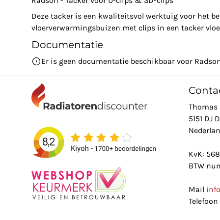
Radson - Tacker voor U-clips & 3D-clips
Deze tacker is een kwaliteitsvol werktuig voor het b
vloerverwarmingsbuizen met clips in een tacker vl
Documentatie
Er is geen documentatie beschikbaar voor Radson 
Conta
Thomas 
5151 DJ 
Nederla
KvK: 56
BTW num
Mail
inf
Telefoon