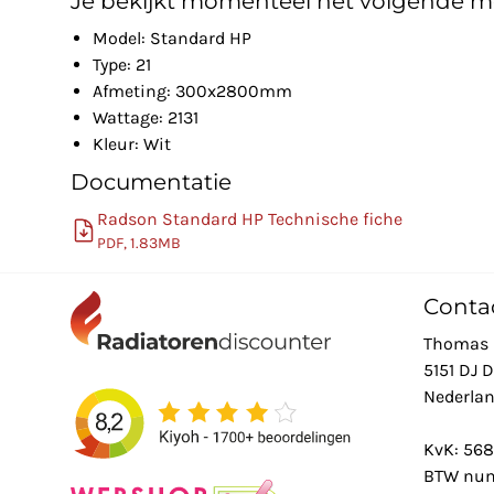
Je bekijkt momenteel het volgende m
Model: Standard HP
Type: 21
Afmeting: 300x2800mm
Wattage: 2131
Kleur: Wit
Documentatie
Radson Standard HP Technische fiche
PDF, 1.83MB
Conta
Thomas 
5151 DJ 
Nederla
KvK: 56
BTW num