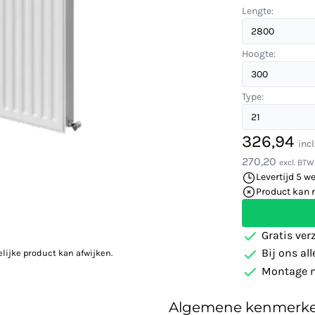
Lengte:
Hoogte:
Type:
326,94
inc
270,20
excl. BTW
Levertijd 5 w
Product kan 
Gratis ver
Bij ons al
elijke product kan afwijken.
Montage m
Algemene kenmerk