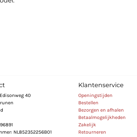
odel:
ct
Klantenservice
Edisonweg 40
Openingstijden
Drunen
Bestellen
nd
Bezorgen en afhalen
Betaalmogelijkheden
896891
Zakelijk
mer: NL852352256B01
Retourneren