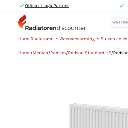
Officieel Jaga Partner
L
Home
Radiatoren
Vloerverwarming
Buizen en le
Home
/
Merken
/
Radson
/
Radson Standard HP
/
Radson