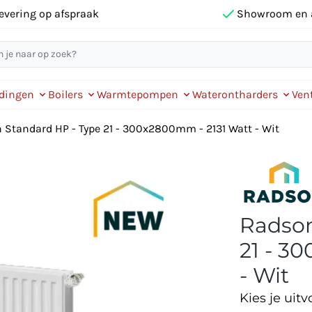
evering op afspraak
Showroom en 
idingen
Boilers
Warmtepompen
Waterontharders
Vent
 Standard HP - Type 21 - 300x2800mm - 2131 Watt - Wit
Radson
21 - 3
- Wit
Kies je uitv