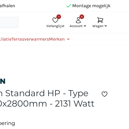
afhalen
Montage mogelijk
0
Verlanglijst
Account
Wagen
ilatie
Terrasverwarmers
Merken
 Standard HP - Type
00x2800mm - 2131 Watt
oering