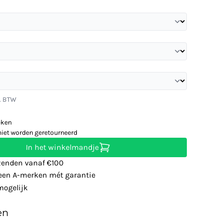
l. BTW
eken
niet worden geretourneerd
In het winkelmandje
zenden vanaf €100
leen A-merken mét garantie
ogelijk
en