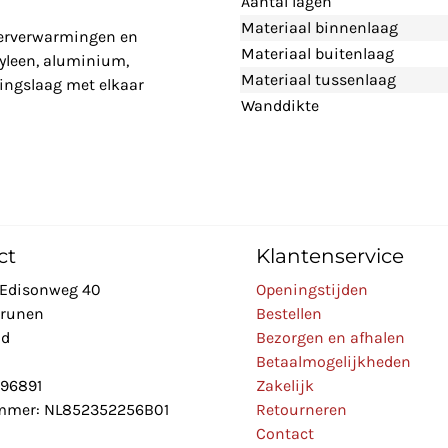
Aantal lagen
Materiaal binnenlaag
oerverwarmingen en
Materiaal buitenlaag
hyleen, aluminium,
Materiaal tussenlaag
dingslaag met elkaar
Wanddikte
ct
Klantenservice
Edisonweg 40
Openingstijden
Drunen
Bestellen
nd
Bezorgen en afhalen
Betaalmogelijkheden
896891
Zakelijk
mer: NL852352256B01
Retourneren
Contact