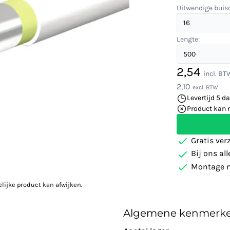
Uitwendige buis
Lengte:
2,54
incl. BT
2,10
excl. BTW
Levertijd 5 d
Product kan 
Gratis ver
Bij ons al
Montage m
elijke product kan afwijken.
Algemene kenmerk