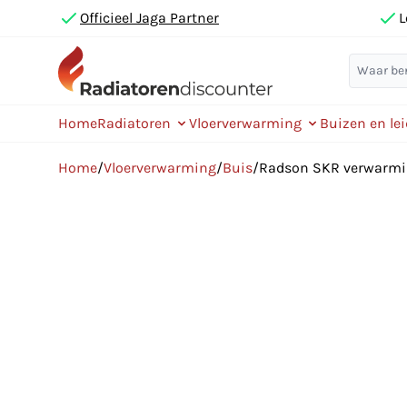
Officieel Jaga Partner
L
Home
Radiatoren
Vloerverwarming
Buizen en le
Home
/
Vloerverwarming
/
Buis
/
Radson SKR verwarming