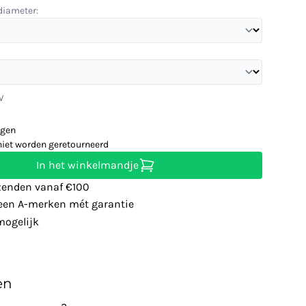
diameter:
W
agen
niet worden geretourneerd
In het winkelmandje
zenden vanaf €100
leen A-merken mét garantie
ogelijk
en