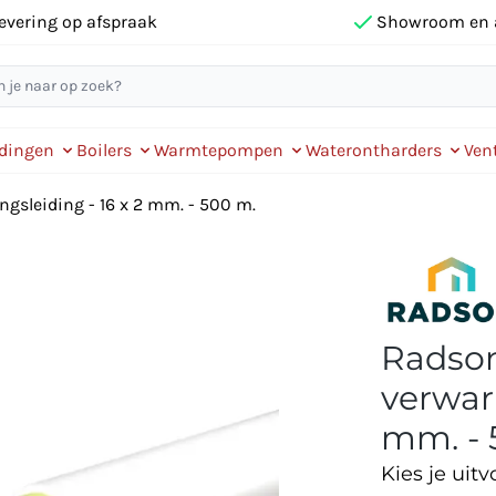
evering op afspraak
Showroom en 
idingen
Boilers
Warmtepompen
Waterontharders
Vent
sleiding - 16 x 2 mm. - 500 m.
Radso
verwar
mm. - 
Kies je uitv