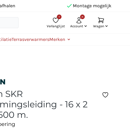
afhalen
Montage mogelijk
0
Verlanglijst
Account
Wagen
ilatie
Terrasverwarmers
Merken
n SKR
mingsleiding - 16 x 2
500 m.
oering