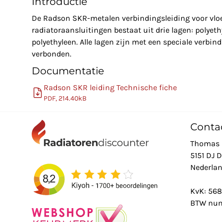
Introductie
De Radson SKR-metalen verbindingsleiding voor vl
radiatoraansluitingen bestaat uit drie lagen: polyet
polyethyleen. Alle lagen zijn met een speciale verbin
verbonden.
Documentatie
Radson SKR leiding Technische fiche
PDF, 214.40kB
Conta
Thomas 
5151 DJ 
Nederla
KvK: 56
BTW num