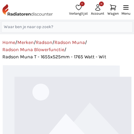
0
Verlanglijst
Account
Wagen
Menu
Home
/
Merken
/
Radson
/
Radson Muna
/
Radson Muna Blowerfunctie
/
Radson Muna T - 1655x525mm - 1765 Watt - Wit