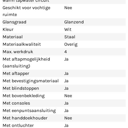
warm tapwater circuit
Geschikt voor vochtige
Nee
ruimte
Glansgraad
Glanzend
Kleur
Wit
Materiaal
Staal
Materiaalkwaliteit
Overig
Max. werkdruk
4
Met aftapmogelijkheid
Ja
(aansluiting)
Met aftapper
Ja
Met bevestigingsmateriaal
Ja
Met blindstoppen
Ja
Met bovenbekleding
Nee
Met consoles
Ja
Met eenpuntsaansluiting
Ja
Met handdoekhouder
Nee
Met ontluchter
Ja