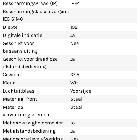
Beschermingsgraad (IP)
IP24
Beschermingsklasse volgens
II
IEC 61140
Diepte
102
Digitale indicatie
Ja
Geschikt voor
Nee
busaansluiting
Geschikt voor draadloze
Ja
afstandsbediening
Gewicht
37.5
Kleur
Wit
Luchtuitblaas
Voorzijde
Materiaal front
Staal
Materiaal
Staal
verwarmingselement
Met aanwezigheidsmelder
Ja
Met afstandsbediening
Ja
Met decoratieve afwerking
Nee