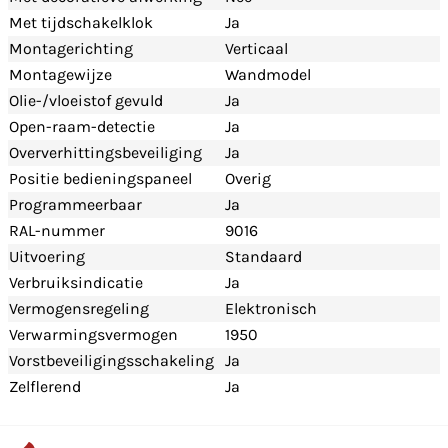
Met tijdschakelklok
Ja
Montagerichting
Verticaal
Montagewijze
Wandmodel
Olie-/vloeistof gevuld
Ja
Open-raam-detectie
Ja
Oververhittingsbeveiliging
Ja
Positie bedieningspaneel
Overig
Programmeerbaar
Ja
RAL-nummer
9016
Uitvoering
Standaard
Verbruiksindicatie
Ja
Vermogensregeling
Elektronisch
Verwarmingsvermogen
1950
Vorstbeveiligingsschakeling
Ja
Zelflerend
Ja