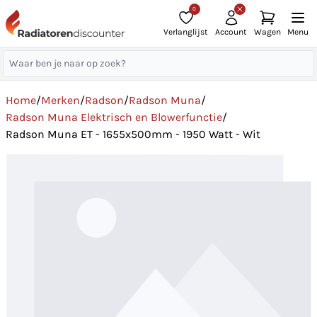
0
Verlanglijst
Account
Wagen
Menu
Home
/
Merken
/
Radson
/
Radson Muna
/
Radson Muna Elektrisch en Blowerfunctie
/
Radson Muna ET - 1655x500mm - 1950 Watt - Wit