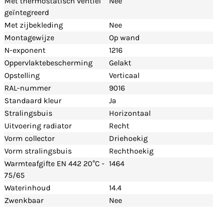
Met thermostatisch ventiel
Nee
geïntegreerd
Met zijbekleding
Nee
Montagewijze
Op wand
N-exponent
1216
Oppervlaktebescherming
Gelakt
Opstelling
Verticaal
RAL-nummer
9016
Standaard kleur
Ja
Stralingsbuis
Horizontaal
Uitvoering radiator
Recht
Vorm collector
Driehoekig
Vorm stralingsbuis
Rechthoekig
Warmteafgifte EN 442 20°C -
1464
75/65
Waterinhoud
14.4
Zwenkbaar
Nee