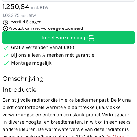
1.250,84
incl. BTW
1.033,75
excl. BTW
Levertijd 5 dagen
Product kan niet worden geretourneerd
In het winkelmandje
Gratis verzenden vanaf €100
Bij ons alleen A-merken mét garantie
Montage mogelijk
Omschrijving
Introductie
Een stijlvolle radiator die in elke badkamer past. De Muna
biedt comfortabele warmte via aantrekkelijke, vlakke
verwarmingselementen op een slank profiel. Verkrijgbaar
in diverse hoogte- en breedtematen, in wit of in een reeks
andere kleuren. De warmwaterversie van deze radiator is
eveneens verkrijgbaar met optie "PTC Blower":
De Muna T
.