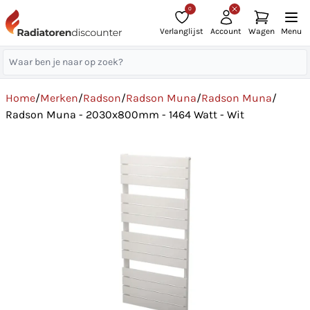
0
Verlanglijst
Account
Wagen
Menu
Home
/
Merken
/
Radson
/
Radson Muna
/
Radson Muna
/
Radson Muna - 2030x800mm - 1464 Watt - Wit