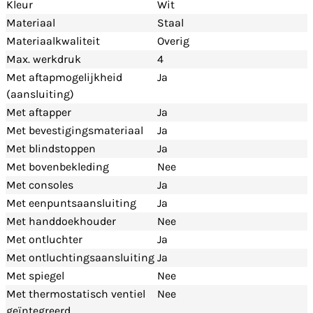
Kleur
Wit
Materiaal
Staal
Materiaalkwaliteit
Overig
Max. werkdruk
4
Met aftapmogelijkheid
Ja
(aansluiting)
Met aftapper
Ja
Met bevestigingsmateriaal
Ja
Met blindstoppen
Ja
Met bovenbekleding
Nee
Met consoles
Ja
Met eenpuntsaansluiting
Ja
Met handdoekhouder
Nee
Met ontluchter
Ja
Met ontluchtingsaansluiting
Ja
Met spiegel
Nee
Met thermostatisch ventiel
Nee
geïntegreerd