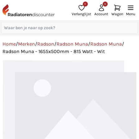
0
Verlanglijst
Account
Wagen
Menu
Home
/
Merken
/
Radson
/
Radson Muna
/
Radson Muna
/
Radson Muna - 1655x500mm - 815 Watt - Wit