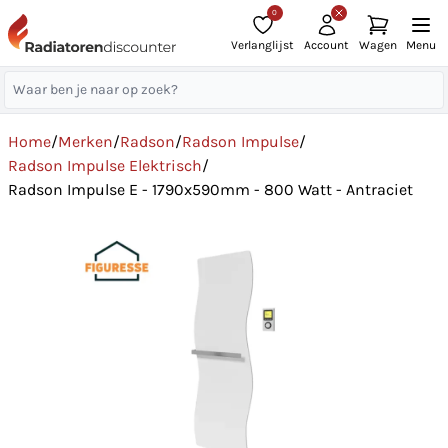
0
Verlanglijst
Account
Wagen
Menu
Home
/
Merken
/
Radson
/
Radson Impulse
/
Radson Impulse Elektrisch
/
Radson Impulse E - 1790x590mm - 800 Watt - Antraciet