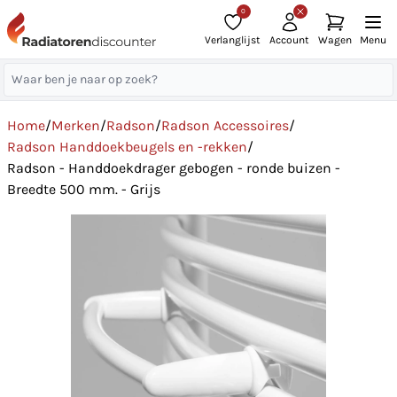
0
Verlanglijst
Account
Wagen
Menu
Home
/
Merken
/
Radson
/
Radson Accessoires
/
Radson Handdoekbeugels en -rekken
/
Radson - Handdoekdrager gebogen - ronde buizen -
Breedte 500 mm. - Grijs