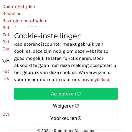
Openingstijden
Bestellen
Bezorgen en afhalen
Betaalmogelijkheden
Cookie-instellingen
Zakelijk
Retourneren
Radiatorendiscounter maakt gebruik van
Contact
cookies, deze zijn nodig om deze website zo
goed mogelijk te laten functioneren. Door
Volg Ons
akkoord te gaan met deze melding accepteert u
Facebook
het gebruik van deze cookies. We verwijzen u
Instagram
voor meer informatie naar ons
privacybeleid
.
Accepteren
Weigeren
Over ons
Disclaimer
Privacybeleid
Algemene voorwaarden
Voorkeuren
© 2024 - RadiatorenDiscounter