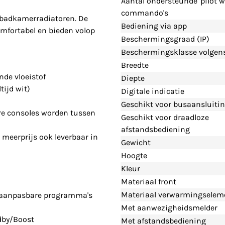
Aantal ondersteunde 'pilot wi
commando's
e badkamerradiatoren. De
Bediening via app
mfortabel en bieden volop
Beschermingsgraad (IP)
Beschermingsklasse volgens
Breedte
de vloeistof
Diepte
tijd wit)
Digitale indicatie
Geschikt voor busaansluiti
re consoles worden tussen
Geschikt voor draadloze
afstandsbediening
 meerprijs ook leverbaar in
Gewicht
Hoogte
Kleur
Materiaal front
Materiaal verwarmingselem
n aanpasbare programma's
Met aanwezigheidsmelder
dby/Boost
Met afstandsbediening