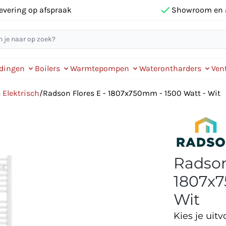
evering op afspraak
Showroom en 
idingen
Boilers
Warmtepompen
Waterontharders
Vent
 Elektrisch
/
Radson Flores E - 1807x750mm - 1500 Watt - Wit
Radson
1807x7
Wit
Kies je uitv