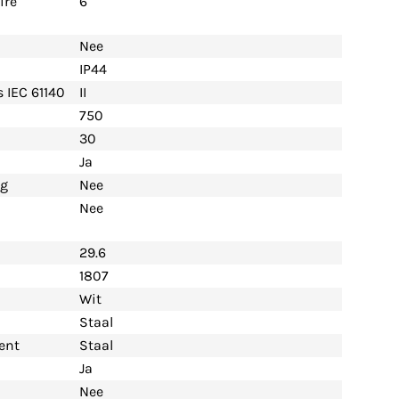
re'
6
Nee
IP44
 IEC 61140
II
750
30
Ja
ng
Nee
Nee
29.6
1807
Wit
Staal
ent
Staal
Ja
Nee