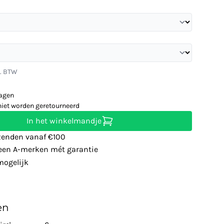
l. BTW
dagen
niet worden geretourneerd
In het winkelmandje
zenden vanaf €100
leen A-merken mét garantie
ogelijk
en