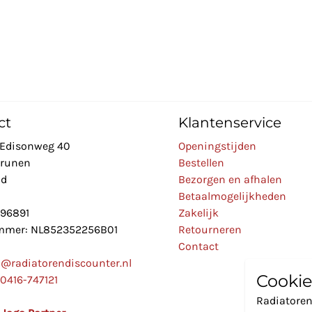
ct
Klantenservice
Edisonweg 40
Openingstijden
Drunen
Bestellen
nd
Bezorgen en afhalen
Betaalmogelijkheden
896891
Zakelijk
mer: NL852352256B01
Retourneren
Contact
o@radiatorendiscounter.nl
Cookie
0416-747121
Radiatoren