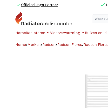
Officieel Jaga Partner
L
Home
Radiatoren
Vloerverwarming
Buizen en le
Home
/
Merken
/
Radson
/
Radson Flores
/
Radson Flores