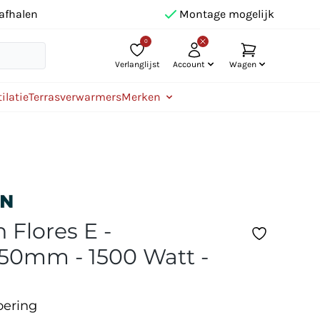
afhalen
Montage mogelijk
0
Verlanglijst
Account
Wagen
ilatie
Terrasverwarmers
Merken
 Flores E -
50mm - 1500 Watt -
oering