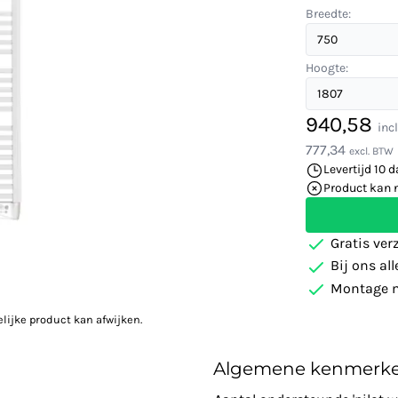
Breedte:
Hoogte:
940,58
inc
777,34
excl. BTW
Levertijd 10 
Product kan 
Gratis ver
Bij ons al
Montage m
elijke product kan afwijken.
Algemene kenmerk