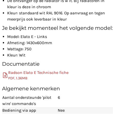
De ontvanger op de radiator is w it. Bij radiatoren in
kleur is deze in chroom
Kleur: standaard wit RAL 9016. Op aanvraag en tegen
meerprijs ook leverbaar in kleur
Je bekijkt momenteel het volgende model:
Model: Elato E - Links
Afmeting: 1430x600mm
Wattage: 750
Kleur: Wit
Documentatie
Radson Elato E Technische fiche
PDF, 1.36MB
Algemene kenmerken
Aantal ondersteunde 'pilot
6
wire' commando's
Bediening via app
Nee