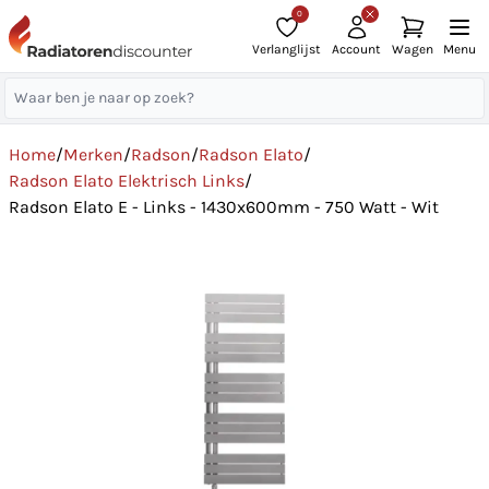
0
Verlanglijst
Account
Wagen
Menu
Home
/
Merken
/
Radson
/
Radson Elato
/
Radson Elato Elektrisch Links
/
Radson Elato E - Links - 1430x600mm - 750 Watt - Wit