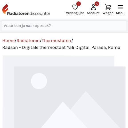
0
Verlanglijst
Account
Wagen
Menu
Home
/
Radiatoren
/
Thermostaten
/
Radson - Digitale thermostaat Yali Digital, Parada, Ramo