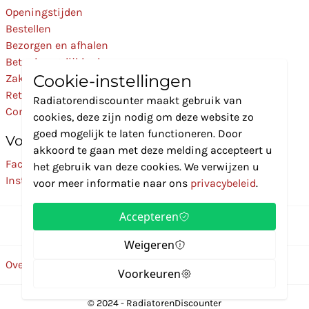
Openingstijden
Bestellen
Bezorgen en afhalen
Betaalmogelijkheden
Cookie-instellingen
Zakelijk
Retourneren
Radiatorendiscounter maakt gebruik van
Contact
cookies, deze zijn nodig om deze website zo
goed mogelijk te laten functioneren. Door
Volg Ons
akkoord te gaan met deze melding accepteert u
Facebook
het gebruik van deze cookies. We verwijzen u
Instagram
voor meer informatie naar ons
privacybeleid
.
Accepteren
Weigeren
Over ons
Disclaimer
Privacybeleid
Algemene voorwaarden
Voorkeuren
© 2024 - RadiatorenDiscounter