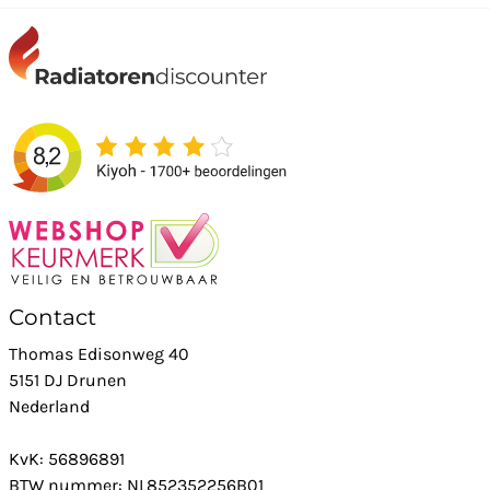
Contact
Thomas Edisonweg 40
5151 DJ Drunen
Nederland
KvK: 56896891
BTW nummer: NL852352256B01