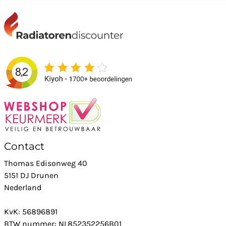
Contact
Thomas Edisonweg 40
5151 DJ Drunen
Nederland
KvK: 56896891
BTW nummer: NL852352256B01