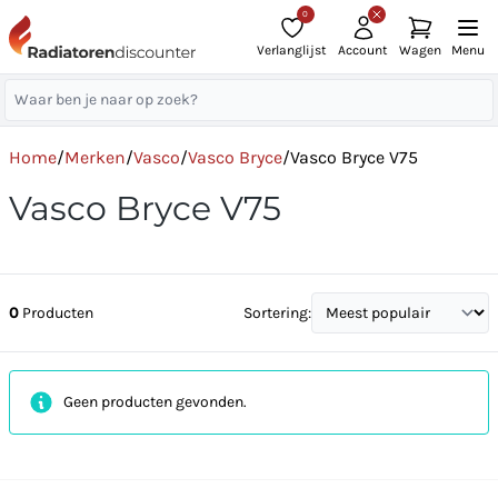
0
Verlanglijst
Account
Wagen
Menu
Home
/
Merken
/
Vasco
/
Vasco Bryce
/
Vasco Bryce V75
Vasco Bryce V75
0
Producten
Sortering:
Geen producten gevonden.