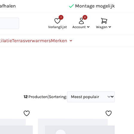
afhalen
Montage mogelijk
0
Verlanglijst
Account
Wagen
ilatie
Terrasverwarmers
Merken
|
12
Producten
Sortering: