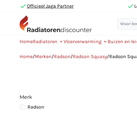
Officieel Jaga Partner
L
Home
Radiatoren
Vloerverwarming
Buizen en le
Home
/
Merken
/
Radson
/
Radson Squasy
/
Radson Squa
Merk
Radson