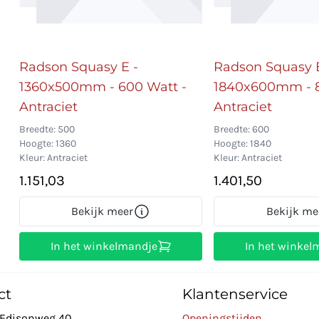
Radson Squasy E -
Radson Squasy E
1360x500mm - 600 Watt -
1840x600mm - 8
Antraciet
Antraciet
Breedte: 500
Breedte: 600
Hoogte: 1360
Hoogte: 1840
Kleur: Antraciet
Kleur: Antraciet
1.151,03
1.401,50
Bekijk meer
Bekijk me
In het winkelmandje
In het winkel
ct
Klantenservice
Edisonweg 40
Openingstijden