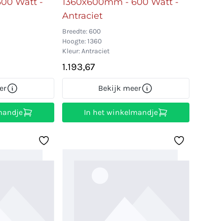
00 Watt -
1360x600mm - 600 Watt -
Antraciet
Breedte: 600
Hoogte: 1360
Kleur: Antraciet
1.193,67
er
Bekijk meer
mandje
In het winkelmandje