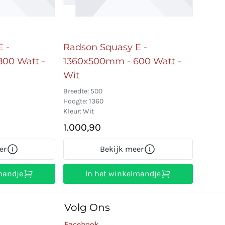
 -
Radson Squasy E -
00 Watt -
1360x500mm - 600 Watt -
Wit
Breedte: 500
Hoogte: 1360
Kleur: Wit
1.000,90
er
Bekijk meer
mandje
In het winkelmandje
Volg Ons
Facebook