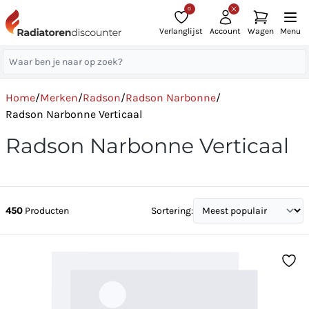
0
Verlanglijst
Account
Wagen
Menu
Home
/
Merken
/
Radson
/
Radson Narbonne
/
Radson Narbonne Verticaal
Radson Narbonne Verticaal
450
Producten
Sortering: