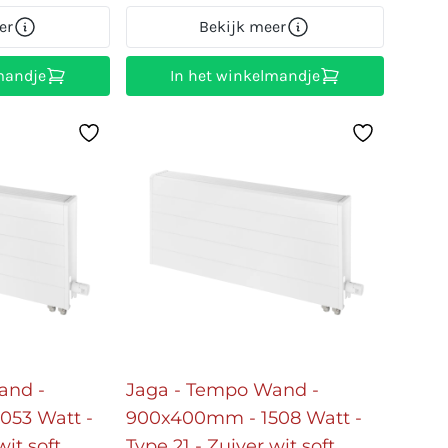
er
Bekijk meer
mandje
In het winkelmandje
and -
Jaga - Tempo Wand -
053 Watt -
900x400mm - 1508 Watt -
wit soft
Type 21 - Zuiver wit soft