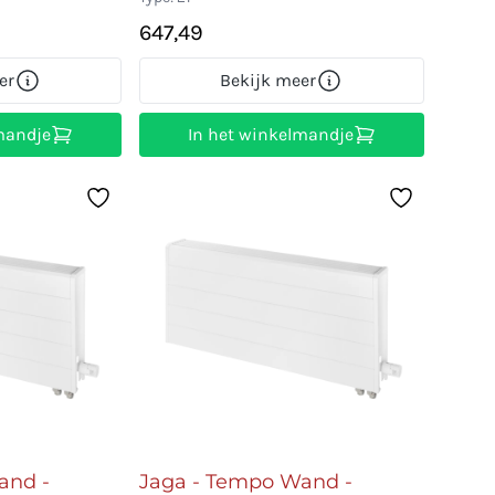
647,49
er
Bekijk meer
mandje
In het winkelmandje
and -
Jaga - Tempo Wand -