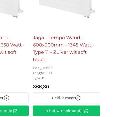
and -
Jaga - Tempo Wand -
638 Watt -
600x900mm - 1345 Watt -
wit soft
Type 11 - Zuiver wit soft
touch
Hoogte: 600
Lengte: 900
Type: 11
366,80
er
Bekijk meer
mandje
In het winkelmandje