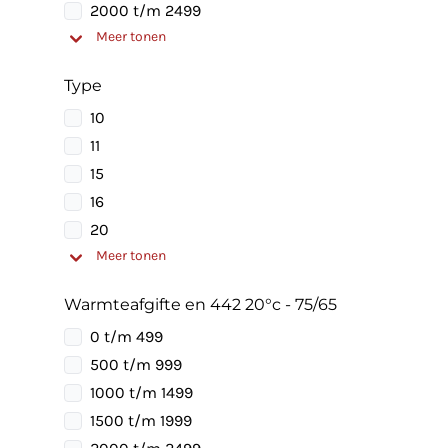
2000 t/m 2499
Meer tonen
Type
10
11
15
16
20
Meer tonen
Warmteafgifte en 442 20°c - 75/65
0 t/m 499
500 t/m 999
1000 t/m 1499
1500 t/m 1999