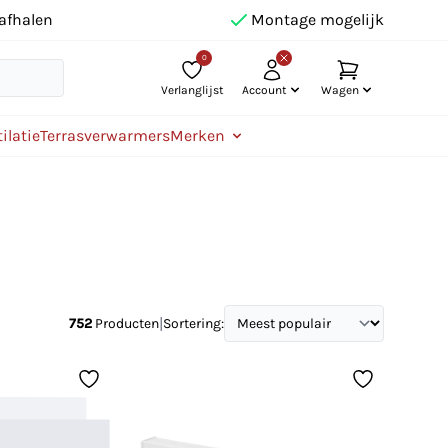
afhalen
Montage mogelijk
0
Verlanglijst
Account
Wagen
ilatie
Terrasverwarmers
Merken
|
752
Producten
Sortering: