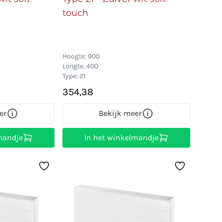
touch
Hoogte: 900
Lengte: 400
Type: 21
354,38
er
Bekijk meer
mandje
In het winkelmandje