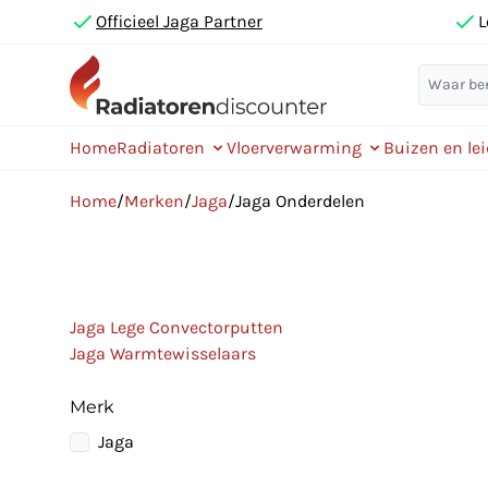
Officieel Jaga Partner
L
Home
Radiatoren
Vloerverwarming
Buizen en le
Home
/
Merken
/
Jaga
/
Jaga Onderdelen
Jaga Lege Convectorputten
Jaga Warmtewisselaars
Merk
Jaga