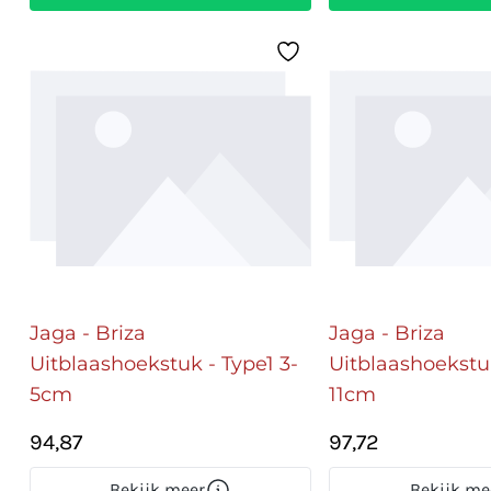
Jaga - Briza
Jaga - Briza
Uitblaashoekstuk - Type1 3-
Uitblaashoekstuk
5cm
11cm
94,87
97,72
Bekijk meer
Bekijk me