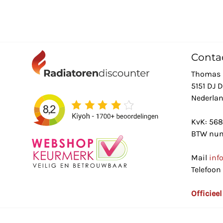
Conta
Thomas 
5151 DJ 
Nederla
KvK: 56
BTW num
Mail
inf
Telefoon
Officiee