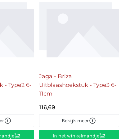
Jaga - Briza
k - Type2 6-
Uitblaashoekstuk - Type3 6-
11cm
116,69
er
Bekijk meer
mandje
In het winkelmandje