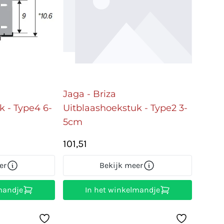
Jaga - Briza
k - Type4 6-
Uitblaashoekstuk - Type2 3-
5cm
101,51
er
Bekijk meer
mandje
In het winkelmandje