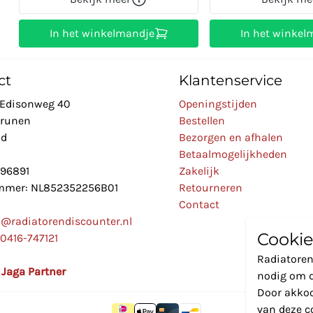
In het winkelmandje
In het winkel
ct
Klantenservice
Edisonweg 40
Openingstijden
Drunen
Bestellen
nd
Bezorgen en afhalen
Betaalmogelijkheden
896891
Zakelijk
mer: NL852352256B01
Retourneren
Contact
o@radiatorendiscounter.nl
Cookie
0416-747121
Radiatoren
l Jaga Partner
nodig om d
Door akkoo
van deze c