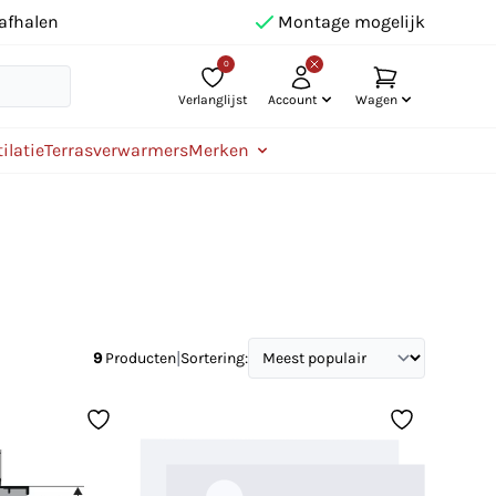
afhalen
Montage mogelijk
0
Verlanglijst
Account
Wagen
ilatie
Terrasverwarmers
Merken
|
9
Producten
Sortering: