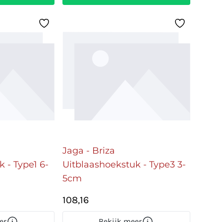
Jaga - Briza
 - Type1 6-
Uitblaashoekstuk - Type3 3-
5cm
108,16
er
Bekijk meer