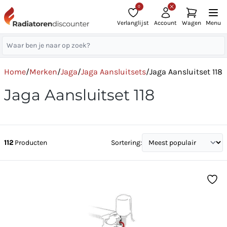
0
Verlanglijst
Account
Wagen
Menu
Home
/
Merken
/
Jaga
/
Jaga Aansluitsets
/
Jaga Aansluitset 118
Jaga Aansluitset 118
112
Producten
Sortering: