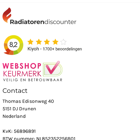
Contact
Thomas Edisonweg 40
5151 DJ Drunen
Nederland
KvK: 56896891
BTW nummer: NL852352256B01