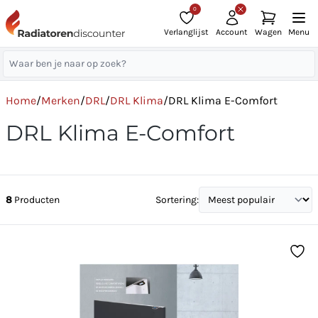
0
Verlanglijst
Account
Wagen
Menu
Home
/
Merken
/
DRL
/
DRL Klima
/
DRL Klima E-Comfort
DRL Klima E-Comfort
8
Producten
Sortering: