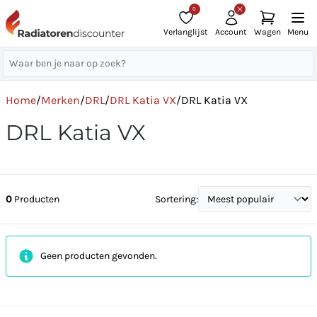
0
Verlanglijst
Account
Wagen
Menu
Home
/
Merken
/
DRL
/
DRL Katia VX
/
DRL Katia VX
DRL Katia VX
0
Producten
Sortering:
Geen producten gevonden.