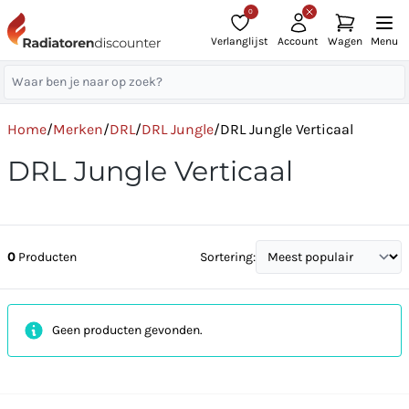
0
Verlanglijst
Account
Wagen
Menu
Home
/
Merken
/
DRL
/
DRL Jungle
/
DRL Jungle Verticaal
DRL Jungle Verticaal
0
Producten
Sortering:
Geen producten gevonden.